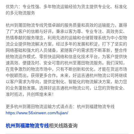
优势六：专业性强、多年物流运输经验为货主提供专业化、标准化
的多元物流服务
杭州到莆田物流专线
凭借卓越的服务质量和高效的运输能力，赢得
了广大客户的信赖与好评。
秉承以客为尊、专业专注、高效务实、
热情奉献的服务理念，利用先进的运输和仓储管理系统为中小型物
流企业提供物流解决方案，经过多年的发展和积淀，打下了坚实的
网络基础和强大的人员储备，紧随客户的需求而不断革新，整合传
统物流运作模式、零担快运网络和信息化技术平台，为客户提供快
速高效、便捷及时、安全可靠的杭州至莆田物流服务。
我们深知，
在竞争激烈的物流市场中，只有不断创新和优化，才能在货运市场
中脱颖而出，获得更多合作。
未来，好运吉通杭州物流公司将继续
以客户需求为导向，提供定制化、智能化的物流解决方案，助力您
的业务蓬勃发展。选择好运吉通杭州物流公司，让您的货物安全、
准时抵达，共创辉煌未来！
更多杭州到莆田物流运输方式请点击：杭州到福建物流专线
https://www.56xinwen.com/fujian/
杭州到福建物流专线
相关线路查询