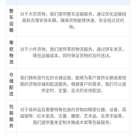
整
对于大宗货物，我们提供整车运输服务。通过优化运输线
车
路和合理安排车辆，确保货物能够快速、安全抵达目的
运
地。
输
零
担
对于小件货物，我们提供零担物流服务。通过拼车发货，
物
降低运输成本，同时保证货物的及时送达。
流
仓
我们拥有现代化的仓储设施，能够为客户提供长期或者短
储
期的货物存储和配送服务。根据客户的需求，我们可以提
配
供定时、定量、定点的安排配送。
送
包
对于易碎品及需要特殊包装的货物如精密仪器、设备、高
装
端钢琴、红木家具、古董、雕塑、艺术品、名贵字画等，
服
我们提供量身定制木箱或木架等包装服务。
务