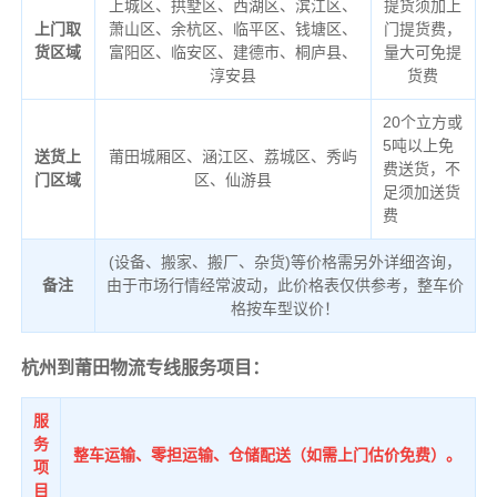
上城区、拱墅区、西湖区、滨江区、
提货须加上
上门取
萧山区、余杭区、临平区、钱塘区、
门提货费，
货区域
富阳区、临安区、建德市、桐庐县、
量大可免提
淳安县
货费
20个立方或
5吨以上免
送货上
莆田城厢区、涵江区、荔城区、秀屿
费送货，不
门区域
区、仙游县
足须加送货
费
(设备、搬家、搬厂、杂货)等价格需另外详细咨询，
备注
由于市场行情经常波动，此价格表仅供参考，整车价
格按车型议价！
杭州到莆田物流专线服务项目：
服
务
整车运输、零担运输、仓储配送（如需上门估价免费）。
项
目