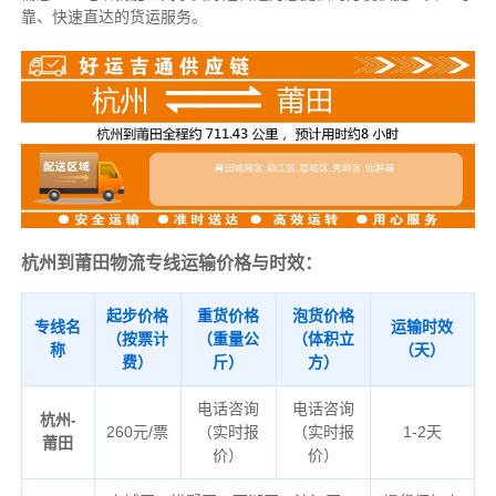
靠、快速直达的货运服务。
杭州到莆田物流专线运输价格与时效：
起步价格
重货价格
泡货价格
专线名
运输时效
（按票计
（重量公
（体积立
称
（天）
费）
斤）
方）
电话咨询
电话咨询
杭州-
260元/票
（实时报
（实时报
1-2天
莆田
价）
价）