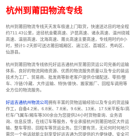
杭州到莆田物流专线
杭州到莆田物流专线天天发车
极速上门取货，快速送达目的地
全程
约711.43公里，途径杭金衢高速、沪昆高速、诸永高速、温州绕城
高速、温丽高速、沈海高速、莆炎高速主要高速
，专线
用时约8小
时，预计1-2天即可送达
莆田城厢区、涵江区、荔城区、秀屿区、
仙游县
。
杭州到莆田物流专线依托好运吉通杭州至莆田货运公司完善的运输
体系、良好的物流网络资源、优质的物流服务质量以及专业的装运
技术为工厂、贸易商、批发商等新老客户提供仓储配送、零担/
整
车
、冷链/冷藏、大件运输、特快/普快、搬家搬厂、回程车调用等
全方位的物流服务。
好运吉通杭州物流公司
拥有丰富的货物运输经验以及专业的货运操
作工，自备4.2米、6.8米、7.8米、9.6米、13米、17.5米平板车/高
栏车/飞翼车/厢车等300余台
为您提供24小时货物查询、业务咨
询、信息反馈，在线订车等服务，
专业承接杭州到莆田地区大件运
输、整车零担、回程车等货运业务。
您只要有货，无论何时
何地只
需您一个电话就能立刻享受好运吉通为您提供的方便快捷、安全可