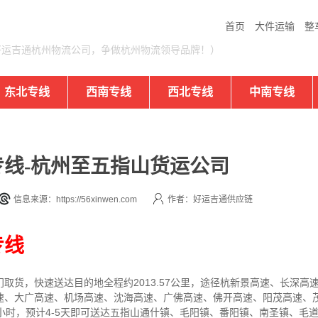
首页
大件运输
整
好运吉通杭州物流公司，争做杭州物流领导品牌！）
东北专线
西南专线
西北专线
中南专线
线-杭州至五指山货运公司
信息来源：https://56xinwen.com
作者：好运吉通供应链
专线
门取货，快速送达目的地
全程约2013.57公里，途径杭新景高速、长深
速、大广高速、机场高速、沈海高速、广佛高速、佛开高速、阳茂高速、
小时，预计4-5天即可送达
五指山通什镇、毛阳镇、番阳镇、南圣镇、毛