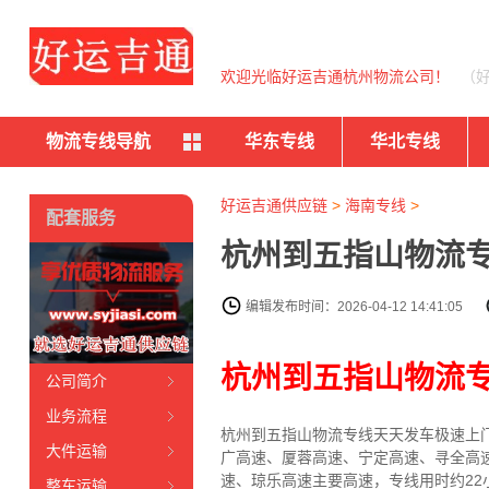
欢迎光临好运吉通杭州物流公司！
（
物流专线导航
华东专线
华北专线
好运吉通供应链
>
海南专线
>
配套服务
杭州到五指山物流专
编辑发布时间：2026-04-12 14:41:05
杭州到五指山物流
公司简介
业务流程
杭州到五指山物流专线天天发车
极速上
大件运输
广高速、厦蓉高速、宁定高速、寻全高
速、琼乐高速主要高速
，专线
用时约22
整车运输