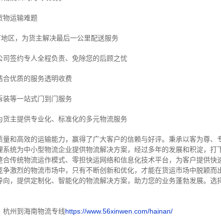
货物运输难题
市地区，为货主解决最后一公里配送服务
公司签约专人全程负责、免除您的后顾之忧
结合优质的服务透明收费
拆装等
一站式门到门服务
为货主提供专业化、标准化的多元物流服务
质量和高效的运输能力，赢得了广大客户的信赖与好评。
秉承以客为尊、
理系统为中小型物流企业提供物流解决方案，经过多年的发展和积淀，打
整合传统物流运作模式、零担快运网络和信息化技术平台，为客户提供快
竞争激烈的物流市场中，只有不断创新和优化，才能在货运市场中脱颖而
导向，提供定制化、智能化的物流解决方案，助力您的业务蓬勃发展。选
！
：杭州到海南物流专线
https://www.56xinwen.com/hainan/