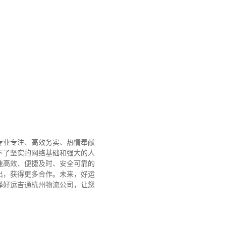
专业专注、高效务实、热情奉献
下了坚实的网络基础和强大的人
速高效、便捷及时、安全可靠的
出，获得更多合作。
未来，好运
择好运吉通杭州物流公司，让您