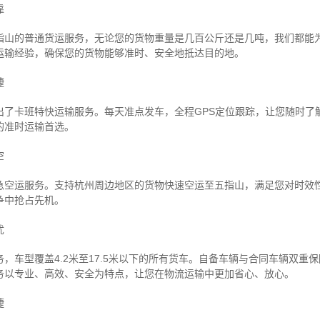
靠
指山的普通货运服务，无论您的货物重量是几百公斤还是几吨，我们都能
运输经验，确保您的货物能够准时、安全地抵达目的地。
捷
出了卡班特快运输服务。每天准点发车，全程GPS定位跟踪，让您随时了
的准时运输首选。
空
急空运服务。支持杭州周边地区的货物快速空运至五指山，满足您对时效
争中抢占先机。
忧
，车型覆盖4.2米至17.5米以下的所有货车。自备车辆与合同车辆双重
务以专业、高效、安全为特点，让您在物流运输中更加省心、放心。
捷