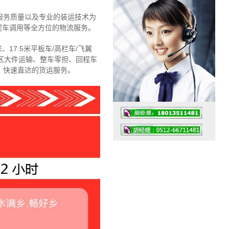
服务质量以及专业的装运技术为
程车调用等全方位的物流服务。
、17.5米平板车/高栏车/飞翼
区大件运输、整车零担、回程车
、快速直达的货运服务。
工作时间：07:30 – – 23:30
值班座机：4008091856