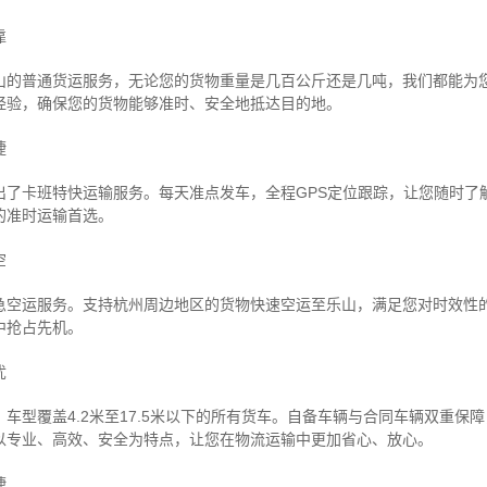
靠
山的普通货运服务，无论您的货物重量是几百公斤还是几吨，我们都能为
经验，确保您的货物能够准时、安全地抵达目的地。
捷
出了卡班特快运输服务。每天准点发车，全程GPS定位跟踪，让您随时了
的准时运输首选。
空
急空运服务。支持杭州周边地区的货物快速空运至乐山，满足您对时效性
中抢占先机。
忧
车型覆盖4.2米至17.5米以下的所有货车。自备车辆与合同车辆双重保
以专业、高效、安全为特点，让您在物流运输中更加省心、放心。
捷