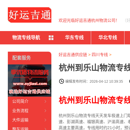
欢迎光临好运吉通杭州物流公司！
（
物流专线导航
华东专线
华北专线
好运吉通供应链
>
四川专线
>
配套服务
杭州到乐山物流专线
编辑发布时间：2026-04-12 10:39:35
杭州到乐山物流专
公司简介
业务流程
杭州到乐山物流专线天天发车
极速上门
大件运输
速、彭湖高速、福银高速、沪渝高速、
高速主要高速
，专线
用时约21小时，预
整车运输