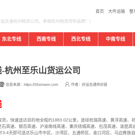
首页
大件运输
整
好运吉通杭州物流公司，争做杭州物流领导品牌！）
东北专线
西南专线
西北专线
中南专线
-杭州至乐山货运公司
信息来源：https://56xinwen.com
作者：好运吉通供应链
线
取货，快速送达目的地
全程约1883.02公里，途径杭瑞高速、黄浮高速
老石高速、银百高速、沪渝南线高速、重庆绕城高速、包茂高速、渝昆高
计3-4天即可送达
乐山市中区、沙湾区、五通桥区、金口河区、马边彝族