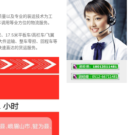
质量以及专业的装运技术为工
车调用等全方位的物流服务。
、17.5米平板车/高栏车/飞翼
大件运输、整车零担、回程车等
快速直达的货运服务。
工作时间：07:30 – – 23:30
值班座机：4008091856