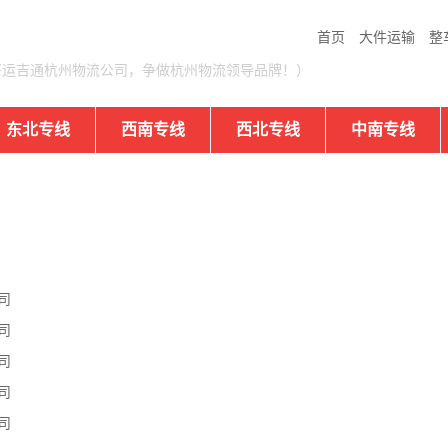
首页
大件运输
整
好运吉通杭州物流公司，争做杭州物流领导品牌！）
东北专线
西南专线
西北专线
中南专线
司
司
司
司
司