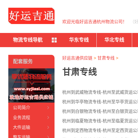
欢迎光临好运吉通杭州物流公司！
（
物流专线导航
华东专线
华北专线
好运吉通供应链
>
甘肃专线
>
配套服务
甘肃专线
杭州到武威物流专线-杭州至武威货运公
杭州到华亭物流专线-杭州至华亭货运公
公司简介
杭州到白银物流专线-杭州至白银货运公
业务流程
杭州到临夏物流专线-杭州至临夏货运公
大件运输
杭州到定西物流专线-杭州至定西货运公
整车运输