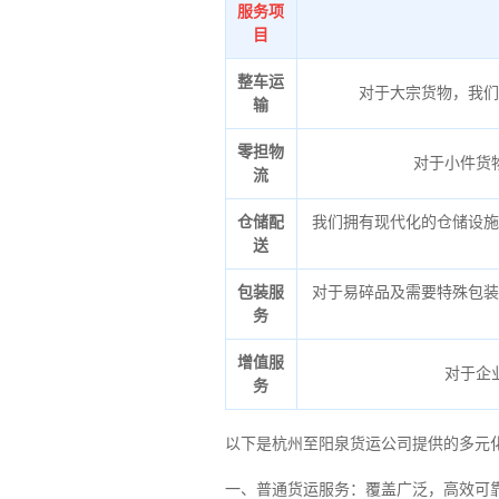
服务项
目
整车运
对于大宗货物，我们
输
零担物
对于小件货
流
仓储配
我们拥有现代化的仓储设施
送
包装服
对于易碎品及需要特殊包装
务
增值服
对于企
务
以下是杭州至阳泉货运公司提供的多元
一、普通货运服务：覆盖广泛，高效可