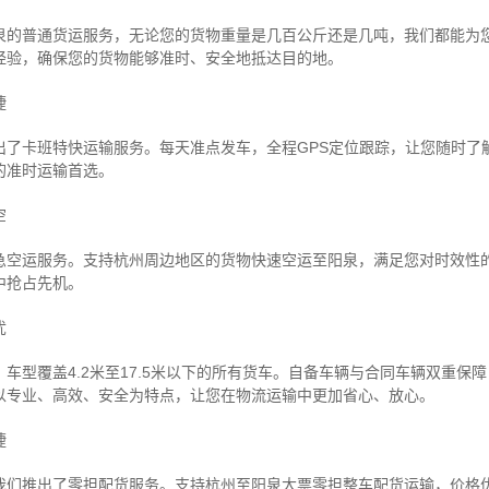
泉的普通货运服务，无论您的货物重量是几百公斤还是几吨，我们都能为
经验，确保您的货物能够准时、安全地抵达目的地。
捷
出了卡班特快运输服务。每天准点发车，全程GPS定位跟踪，让您随时了
的准时运输首选。
空
急空运服务。支持杭州周边地区的货物快速空运至阳泉，满足您对时效性
中抢占先机。
忧
车型覆盖4.2米至17.5米以下的所有货车。自备车辆与合同车辆双重保
以专业、高效、安全为特点，让您在物流运输中更加省心、放心。
捷
我们推出了零担配货服务。支持杭州至阳泉大票零担整车配货运输，价格