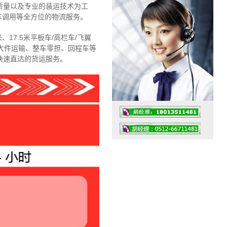
质量以及专业的装运技术为工
车调用等全方位的物流服务。
、17.5米平板车/高栏车/飞翼
大件运输、整车零担、回程车等
快速直达的货运服务。
工作时间：07:30 – – 23:30
值班座机：4008091856