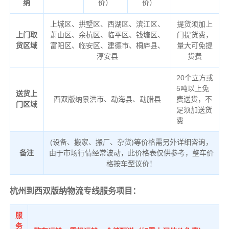
纳
价）
价）
上城区、拱墅区、西湖区、滨江区、
提货须加上
上门取
萧山区、余杭区、临平区、钱塘区、
门提货费，
货区域
富阳区、临安区、建德市、桐庐县、
量大可免提
淳安县
货费
20个立方或
5吨以上免
送货上
西双版纳景洪市、勐海县、勐腊县
费送货，不
门区域
足须加送货
费
(设备、搬家、搬厂、杂货)等价格需另外详细咨询，
备注
由于市场行情经常波动，此价格表仅供参考，整车价
格按车型议价！
杭州到西双版纳物流专线服务项目：
服
务