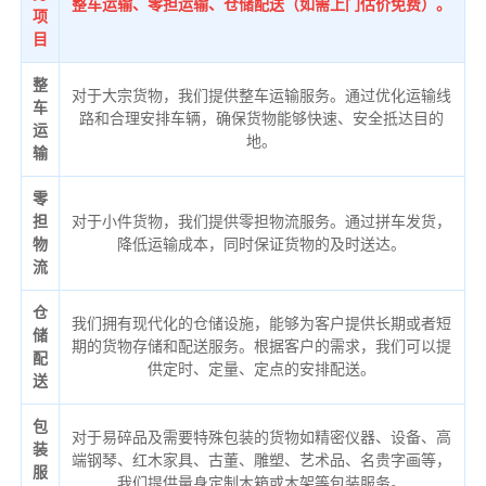
整车运输、零担运输、仓储配送（如需上门估价免费）。
项
目
整
对于大宗货物，我们提供整车运输服务。通过优化运输线
车
路和合理安排车辆，确保货物能够快速、安全抵达目的
运
地。
输
零
担
对于小件货物，我们提供零担物流服务。通过拼车发货，
物
降低运输成本，同时保证货物的及时送达。
流
仓
我们拥有现代化的仓储设施，能够为客户提供长期或者短
储
期的货物存储和配送服务。根据客户的需求，我们可以提
配
供定时、定量、定点的安排配送。
送
包
对于易碎品及需要特殊包装的货物如精密仪器、设备、高
装
端钢琴、红木家具、古董、雕塑、艺术品、名贵字画等，
服
我们提供量身定制木箱或木架等包装服务。