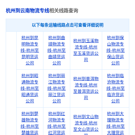
杭州到云南物流专线
相关线路查询
以下每条运输线路点击可查看详细说明
杭州到昆
杭州到曲
杭州到保
杭州到玉溪物
明物流专
靖物流专
山物流专
流专线-杭州
线-杭州至
线-杭州至
线-杭州至
至玉溪货运公
昆明货运
曲靖货运
保山货运
司
公司
公司
公司
杭州到昭
杭州到丽
杭州到临
杭州到普洱物
通物流专
江物流专
沧物流专
流专线-杭州
线-杭州至
线-杭州至
线-杭州至
至普洱货运公
昭通货运
丽江货运
临沧货运
司
公司
公司
公司
杭州到楚
杭州到红
杭州到大
杭州到文山物
雄物流专
河物流专
理物流专
流专线-杭州
线-杭州至
线-杭州至
线-杭州至
至文山货运公
楚雄货运
红河货运
大理货运