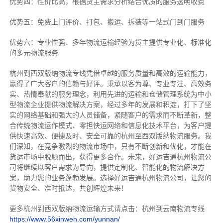
优势四：性价比高，根据货主需求分析结合优质的服务透明收费
优势五：免费上门评价、打包、搬运、拆装等
一站式门到门服务
优势六：专业性强、多年物流运输经验为货主提供专业化、标准化
的多元物流服务
杭州到西双版纳物流专线
凭借卓越的服务质量和高效的运输能力，
赢得了广大客户的信赖与好评。
秉承以客为尊、专业专注、高效务
实、热情奉献的服务理念，利用先进的运输和仓储管理系统为中小
型物流企业提供物流解决方案，经过多年的发展和积淀，打下了坚
实的网络基础和强大的人员储备，紧随客户的需求而不断革新，整
合传统物流运作模式、零担快运网络和信息化技术平台，为客户提
供快速高效、便捷及时、安全可靠的杭州至西双版纳物流服务。
我
们深知，在竞争激烈的物流市场中，只有不断创新和优化，才能在
货运市场中脱颖而出，获得更多合作。
未来，好运吉通杭州物流公
司将继续以客户需求为导向，提供定制化、智能化的物流解决方
案，助力您的业务蓬勃发展。选择好运吉通杭州物流公司，让您的
货物安全、准时抵达，共创辉煌未来！
更多杭州到西双版纳物流运输方式请点击：杭州到云南物流专线
https://www.56xinwen.com/yunnan/