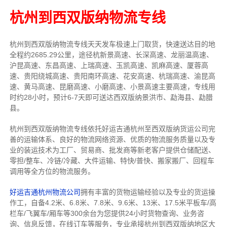
杭州到西双版纳物流专线
杭州到西双版纳物流专线天天发车
极速上门取货，快速送达目的地
全程约2685.29公里，途径杭新景高速、长深高速、龙丽温高速、
沪昆高速、东昌高速、上瑞高速、玉凯高速、凯麻高速、厦蓉高
速、贵阳绕城高速、贵阳南环高速、花安高速、杭瑞高速、渝昆高
速、黄马高速、昆磨高速、小磨高速、小景高速主要高速
，专线
用
时约28小时，预计6-7天即可送达
西双版纳景洪市、勐海县、勐腊
县
。
杭州到西双版纳物流专线依托好运吉通杭州至西双版纳货运公司完
善的运输体系、良好的物流网络资源、优质的物流服务质量以及专
业的装运技术为工厂、贸易商、批发商等新老客户提供仓储配送、
零担/
整车
、冷链/冷藏、大件运输、特快/普快、搬家搬厂、回程车
调用等全方位的物流服务。
好运吉通杭州物流公司
拥有丰富的货物运输经验以及专业的货运操
作工，自备4.2米、6.8米、7.8米、9.6米、13米、17.5米平板车/高
栏车/飞翼车/厢车等300余台
为您提供24小时货物查询、业务咨
询、信息反馈，在线订车等服务，
专业承接杭州到西双版纳地区大