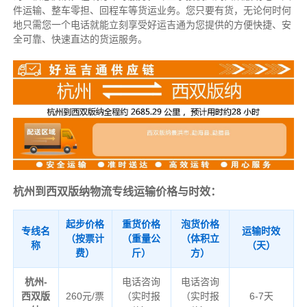
件运输、整车零担、回程车等货运业务。
您只要有货，无论何时
何
地只需您一个电话就能立刻享受好运吉通为您提供的方便快捷、安
全可靠、快速直达的货运服务。
杭州到西双版纳物流专线运输价格与时效：
起步价格
重货价格
泡货价格
专线名
运输时效
（按票计
（重量公
（体积立
称
（天）
费）
斤）
方）
杭州-
电话咨询
电话咨询
西双版
260元/票
（实时报
（实时报
6-7天