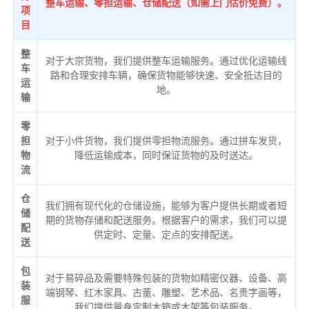
整车运输、零担运输、仓储配送（如需上门估价免费）。
项
目
整
对于大宗货物，我们提供整车运输服务。通过优化运输线
车
路和合理安排车辆，确保货物能够快速、安全抵达目的
运
地。
输
零
担
对于小件货物，我们提供零担物流服务。通过拼车发货，
物
降低运输成本，同时保证货物的及时送达。
流
仓
我们拥有现代化的仓储设施，能够为客户提供长期或者短
储
期的货物存储和配送服务。根据客户的需求，我们可以提
配
供定时、定量、定点的安排配送。
送
包
对于易碎品及需要特殊包装的货物如精密仪器、设备、高
装
端钢琴、红木家具、古董、雕塑、艺术品、名贵字画等，
服
我们提供量身定制木箱或木架等包装服务。