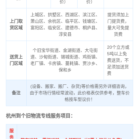
价）
价）
上城区、拱墅区、西湖区、滨江区、
提货须加上
上门取
萧山区、余杭区、临平区、钱塘区、
门提货费，
货区域
富阳区、临安区、建德市、桐庐县、
量大可免提
淳安县
货费
20个立方或
个旧宝华街道、金湖街道、大屯街
5吨以上免
送货上
道、沙甸街道、锡城街道、鸡街镇、
费送货，不
门区域
老厂镇、卡房镇、蔓耗镇、贾沙乡、
足须加送货
保和乡
费
(设备、搬家、搬厂、杂货)等价格需另外详细咨询，
备注
由于市场行情经常波动，此价格表仅供参考，整车价
格按车型议价！
杭州到个旧物流专线服务项目：
服
务