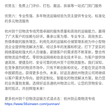
优势五：免费上门评价、打包、搬运、拆装等
一站式门到门服务
优势六：专业性强、多年物流运输经验为货主提供专业化、标准化
的多元物流服务
杭州到个旧物流专线
凭借卓越的服务质量和高效的运输能力，赢得
了广大客户的信赖与好评。
秉承以客为尊、专业专注、高效务实、
热情奉献的服务理念，利用先进的运输和仓储管理系统为中小型物
流企业提供物流解决方案，经过多年的发展和积淀，打下了坚实的
网络基础和强大的人员储备，紧随客户的需求而不断革新，整合传
统物流运作模式、零担快运网络和信息化技术平台，为客户提供快
速高效、便捷及时、安全可靠的杭州至个旧物流服务。
我们深知，
在竞争激烈的物流市场中，只有不断创新和优化，才能在货运市场
中脱颖而出，获得更多合作。
未来，好运吉通杭州物流公司将继续
以客户需求为导向，提供定制化、智能化的物流解决方案，助力您
的业务蓬勃发展。选择好运吉通杭州物流公司，让您的货物安全、
准时抵达，共创辉煌未来！
更多杭州到个旧物流运输方式请点击：杭州到云南物流专线
https://www.56xinwen.com/yunnan/