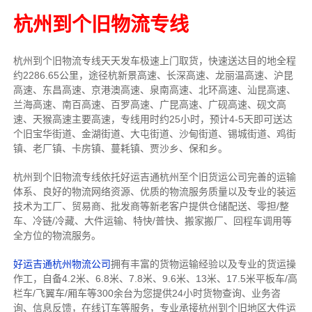
杭州到个旧物流专线
杭州到个旧物流专线天天发车
极速上门取货，快速送达目的地
全程
约2286.65公里，途径杭新景高速、长深高速、龙丽温高速、沪昆
高速、东昌高速、京港澳高速、泉南高速、北环高速、汕昆高速、
兰海高速、南百高速、百罗高速、广昆高速、广砚高速、砚文高
速、天猴高速主要高速
，专线
用时约25小时，预计4-5天即可送达
个旧宝华街道、金湖街道、大屯街道、沙甸街道、锡城街道、鸡街
镇、老厂镇、卡房镇、蔓耗镇、贾沙乡、保和乡
。
杭州到个旧物流专线依托好运吉通杭州至个旧货运公司完善的运输
体系、良好的物流网络资源、优质的物流服务质量以及专业的装运
技术为工厂、贸易商、批发商等新老客户提供仓储配送、零担/
整
车
、冷链/冷藏、大件运输、特快/普快、搬家搬厂、回程车调用等
全方位的物流服务。
好运吉通杭州物流公司
拥有丰富的货物运输经验以及专业的货运操
作工，自备4.2米、6.8米、7.8米、9.6米、13米、17.5米平板车/高
栏车/飞翼车/厢车等300余台
为您提供24小时货物查询、业务咨
询、信息反馈，在线订车等服务，
专业承接杭州到个旧地区大件运