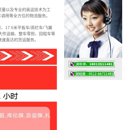
质量以及专业的装运技术为工
车调用等全方位的物流服务。
、17.5米平板车/高栏车/飞翼
大件运输、整车零担、回程车等
快速直达的货运服务。
工作时间：07:30 – – 23:30
值班座机：4008091856