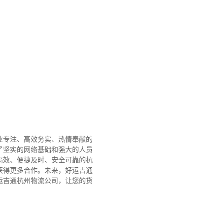
业专注、高效务实、热情奉献的
了坚实的网络基础和强大的人员
高效、便捷及时、安全可靠的杭
获得更多合作。
未来，好运吉通
运吉通杭州物流公司，让您的货