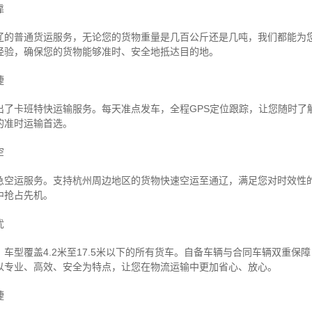
靠
辽的普通货运服务，无论您的货物重量是几百公斤还是几吨，我们都能为
经验，确保您的货物能够准时、安全地抵达目的地。
捷
出了卡班特快运输服务。每天准点发车，全程GPS定位跟踪，让您随时了
的准时运输首选。
空
急空运服务。支持杭州周边地区的货物快速空运至通辽，满足您对时效性
中抢占先机。
忧
车型覆盖4.2米至17.5米以下的所有货车。自备车辆与合同车辆双重保
以专业、高效、安全为特点，让您在物流运输中更加省心、放心。
捷