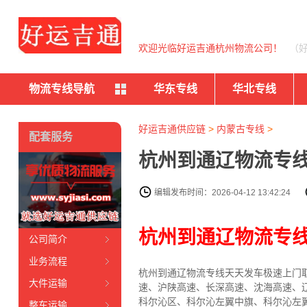
欢迎光临好运吉通杭州物流公司！
（
物流专线导航
华东专线
华北专线
好运吉通供应链
>
内蒙古专线
>
配套服务
杭州到通辽物流专线
编辑发布时间：2026-04-12 13:42:24
杭州到通辽物流专
公司简介
业务流程
杭州到通辽物流专线天天发车
极速上门
大件运输
速、沪陕高速、长深高速、沈海高速、
科尔沁区、科尔沁左翼中旗、科尔沁左
整车运输