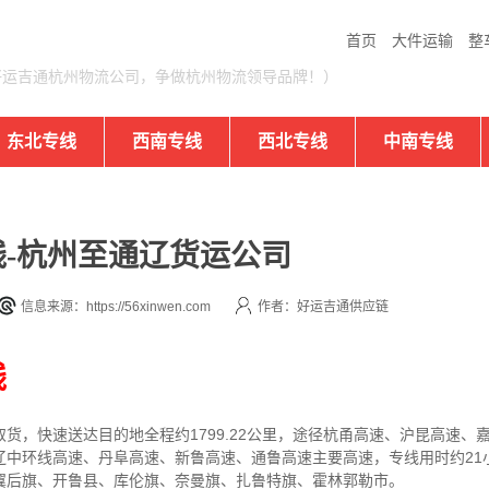
首页
大件运输
整
好运吉通杭州物流公司，争做杭州物流领导品牌！）
东北专线
西南专线
西北专线
中南专线
-杭州至通辽货运公司
信息来源：https://56xinwen.com
作者：好运吉通供应链
线
取货，快速送达目的地
全程约1799.22公里，途径杭甬高速、沪昆高速
辽中环线高速、丹阜高速、新鲁高速、通鲁高速主要高速
，专线
用时约21
翼后旗、开鲁县、库伦旗、奈曼旗、扎鲁特旗、霍林郭勒市
。