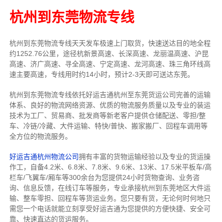
杭州到东莞物流专线
杭州到东莞物流专线天天发车
极速上门取货，快速送达目的地
全程
约1252.76公里，途径杭新景高速、长深高速、龙丽温高速、沪昆
高速、济广高速、寻全高速、宁定高速、龙河高速、珠三角环线高
速主要高速
，专线
用时约14小时，预计2-3天即可送达
东莞
。
杭州到东莞物流专线依托好运吉通杭州至东莞货运公司完善的运输
体系、良好的物流网络资源、优质的物流服务质量以及专业的装运
技术为工厂、贸易商、批发商等新老客户提供仓储配送、零担/
整
车
、冷链/冷藏、大件运输、特快/普快、搬家搬厂、回程车调用等
全方位的物流服务。
好运吉通杭州物流公司
拥有丰富的货物运输经验以及专业的货运操
作工，自备4.2米、6.8米、7.8米、9.6米、13米、17.5米平板车/高
栏车/飞翼车/厢车等300余台
为您提供24小时货物查询、业务咨
询、信息反馈，在线订车等服务，
专业承接杭州到东莞地区大件运
输、整车零担、回程车等货运业务。
您只要有货，无论何时
何地只
需您一个电话就能立刻享受好运吉通为您提供的方便快捷、安全可
靠、快速直达的货运服务。