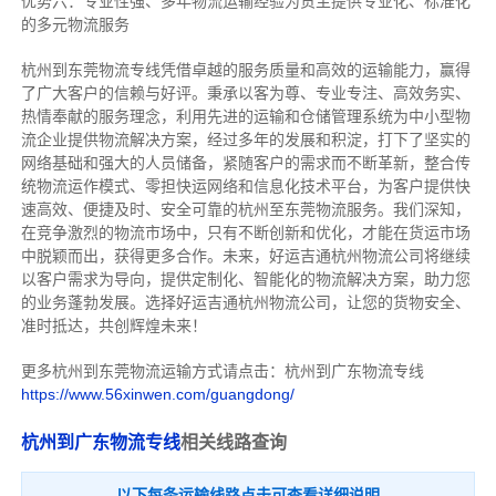
优势六：专业性强、多年物流运输经验为货主提供专业化、标准化
的多元物流服务
杭州到东莞物流专线
凭借卓越的服务质量和高效的运输能力，赢得
了广大客户的信赖与好评。
秉承以客为尊、专业专注、高效务实、
热情奉献的服务理念，利用先进的运输和仓储管理系统为中小型物
流企业提供物流解决方案，经过多年的发展和积淀，打下了坚实的
网络基础和强大的人员储备，紧随客户的需求而不断革新，整合传
统物流运作模式、零担快运网络和信息化技术平台，为客户提供快
速高效、便捷及时、安全可靠的杭州至东莞物流服务。
我们深知，
在竞争激烈的物流市场中，只有不断创新和优化，才能在货运市场
中脱颖而出，获得更多合作。
未来，好运吉通杭州物流公司将继续
以客户需求为导向，提供定制化、智能化的物流解决方案，助力您
的业务蓬勃发展。选择好运吉通杭州物流公司，让您的货物安全、
准时抵达，共创辉煌未来！
更多杭州到东莞物流运输方式请点击：杭州到广东物流专线
https://www.56xinwen.com/guangdong/
杭州到广东物流专线
相关线路查询
以下每条运输线路点击可查看详细说明