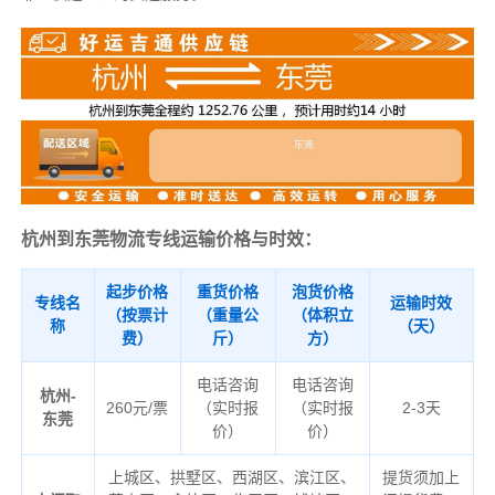
杭州到东莞物流专线运输价格与时效：
起步价格
重货价格
泡货价格
专线名
运输时效
（按票计
（重量公
（体积立
称
（天）
费）
斤）
方）
电话咨询
电话咨询
杭州-
260元/票
（实时报
（实时报
2-3天
东莞
价）
价）
上城区、拱墅区、西湖区、滨江区、
提货须加上