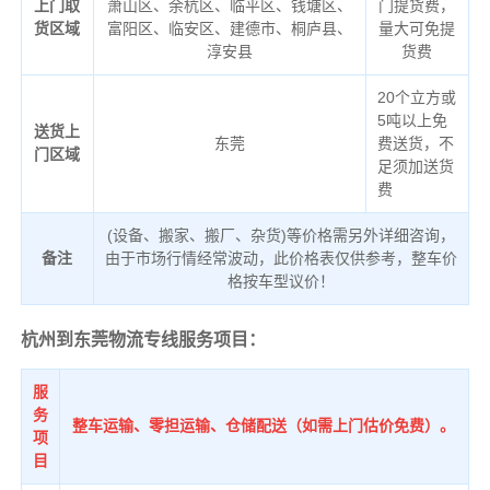
上门取
萧山区、余杭区、临平区、钱塘区、
门提货费，
货区域
富阳区、临安区、建德市、桐庐县、
量大可免提
淳安县
货费
20个立方或
5吨以上免
送货上
东莞
费送货，不
门区域
足须加送货
费
(设备、搬家、搬厂、杂货)等价格需另外详细咨询，
备注
由于市场行情经常波动，此价格表仅供参考，整车价
格按车型议价！
杭州到东莞物流专线服务项目：
服
务
整车运输、零担运输、仓储配送（如需上门估价免费）。
项
目