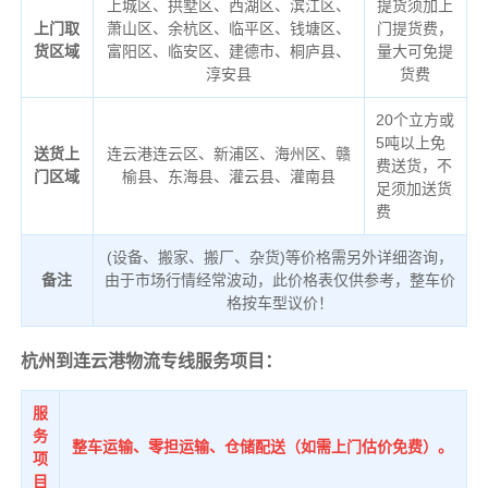
上城区、拱墅区、西湖区、滨江区、
提货须加上
上门取
萧山区、余杭区、临平区、钱塘区、
门提货费，
货区域
富阳区、临安区、建德市、桐庐县、
量大可免提
淳安县
货费
20个立方或
5吨以上免
送货上
连云港连云区、新浦区、海州区、赣
费送货，不
门区域
榆县、东海县、灌云县、灌南县
足须加送货
费
(设备、搬家、搬厂、杂货)等价格需另外详细咨询，
备注
由于市场行情经常波动，此价格表仅供参考，整车价
格按车型议价！
杭州到连云港物流专线服务项目：
服
务
整车运输、零担运输、仓储配送（如需上门估价免费）。
项
目