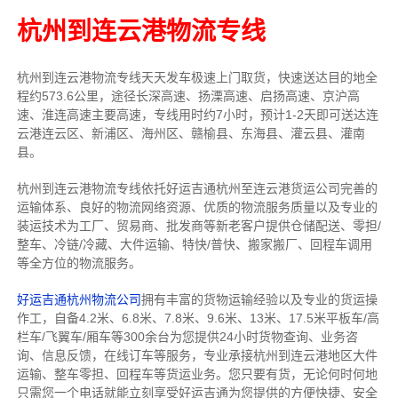
杭州到连云港物流专线
杭州到连云港物流专线天天发车
极速上门取货，快速送达目的地
全
程约573.6公里，途径长深高速、扬溧高速、启扬高速、京沪高
速、淮连高速主要高速
，专线
用时约7小时，预计1-2天即可送达
连
云港连云区、新浦区、海州区、赣榆县、东海县、灌云县、灌南
县
。
杭州到连云港物流专线依托好运吉通杭州至连云港货运公司完善的
运输体系、良好的物流网络资源、优质的物流服务质量以及专业的
装运技术为工厂、贸易商、批发商等新老客户提供仓储配送、零担/
整车
、冷链/冷藏、大件运输、特快/普快、搬家搬厂、回程车调用
等全方位的物流服务。
好运吉通杭州物流公司
拥有丰富的货物运输经验以及专业的货运操
作工，自备4.2米、6.8米、7.8米、9.6米、13米、17.5米平板车/高
栏车/飞翼车/厢车等300余台
为您提供24小时货物查询、业务咨
询、信息反馈，在线订车等服务，
专业承接杭州到连云港地区大件
运输、整车零担、回程车等货运业务。
您只要有货，无论何时
何地
只需您一个电话就能立刻享受好运吉通为您提供的方便快捷、安全