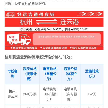
可靠、快速直达的货运服务。
杭州到连云港物流专线运输价格与时效：
起步价格
重货价格
泡货价格
专线名
运输时效
（按票计
（重量公
（体积立
称
（天）
费）
斤）
方）
电话咨询
电话咨询
杭州-
260元/票
（实时报
（实时报
1-2天
连云港
价）
价）