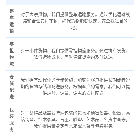
整
对于大宗货物，我们提供整车运输服务。通过优化运输线
车
路和合理安排车辆，确保货物能够快速、安全抵达目的
运
地。
输
零
担
对于小件货物，我们提供零担物流服务。通过拼车发货，
物
降低运输成本，同时保证货物的及时送达。
流
仓
我们拥有现代化的仓储设施，能够为客户提供长期或者短
储
期的货物存储和配送服务。根据客户的需求，我们可以提
配
供定时、定量、定点的安排配送。
送
包
对于易碎品及需要特殊包装的货物如精密仪器、设备、高
装
端钢琴、红木家具、古董、雕塑、艺术品、名贵字画等，
服
我们提供量身定制木箱或木架等包装服务。
务