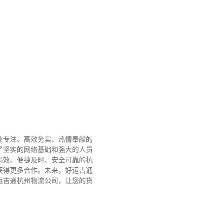
业专注、高效务实、热情奉献的
了坚实的网络基础和强大的人员
高效、便捷及时、安全可靠的杭
获得更多合作。
未来，好运吉通
运吉通杭州物流公司，让您的货