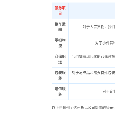
服务项
目
整车运
对于大宗货物，我们
输
零担物
对于小件货
流
仓储配
我们拥有现代化的仓储设施
送
包装服
对于易碎品及需要特殊包装
务
增值服
对于企
务
以下是杭州至达州货运公司提供的多元