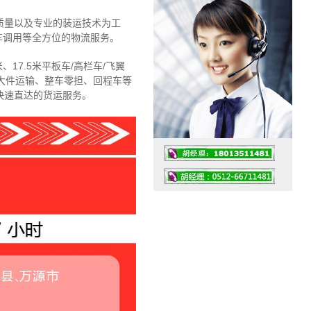
质量以及专业的装运技术为工
车调用等全方位的物流服务。
、17.5米平板车/高栏车/飞翼
大件运输、整车零担、回程车等
快速直达的货运服务。
工作时间：07:30 – – 23:30
值班座机：4008091856