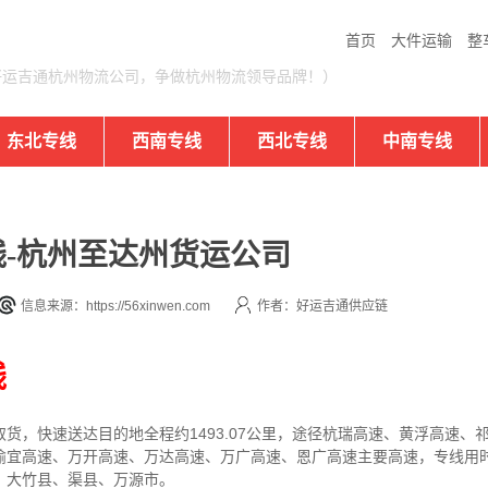
首页
大件运输
整
好运吉通杭州物流公司，争做杭州物流领导品牌！）
东北专线
西南专线
西北专线
中南专线
-杭州至达州货运公司
信息来源：https://56xinwen.com
作者：好运吉通供应链
线
取货，快速送达目的地
全程约1493.07公里，途径杭瑞高速、黄浮高速
渝宜高速、万开高速、万达高速、万广高速、恩广高速主要高速
，专线
用
、大竹县、渠县、万源市
。