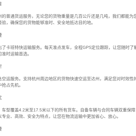
靠
州的普通货运服务，无论您的货物重量是几百公斤还是几吨，我们都能为
经验，确保您的货物能够准时、安全地抵达目的地。
捷
出了卡班特快运输服务。每天准点发车，全程GPS定位跟踪，让您随时了
的准时运输首选。
空
急空运服务。支持杭州周边地区的货物快速空运至达州，满足您对时效性
中抢占先机。
忧
车型覆盖4.2米至17.5米以下的所有货车。自备车辆与合同车辆双重保
以专业、高效、安全为特点，让您在物流运输中更加省心、放心。
捷