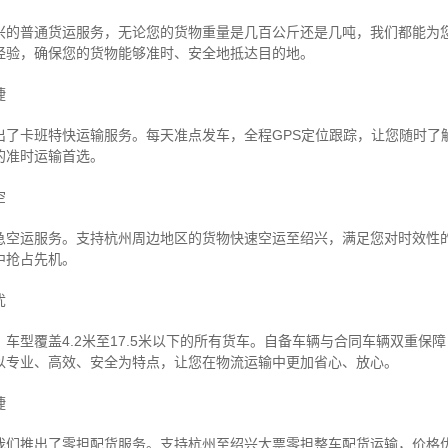
兴的普通货运服务，无论您的货物重量是几百公斤还是几吨，我们都能为
经验，确保您的货物能够准时、安全地抵达目的地。
捷
出了卡班特快运输服务。每天准点发车，全程GPS定位跟踪，让您随时了
的准时运输首选。
空
急空运服务。支持杭州周边地区的货物快速空运至绍兴，满足您对时效性
中抢占先机。
忧
车型覆盖4.2米至17.5米以下的所有货车。自备车辆与合同车辆双重保
以专业、高效、安全为特点，让您在物流运输中更加省心、放心。
捷
我们推出了零担配货服务。支持杭州至绍兴大票零担整车配货运输，价格