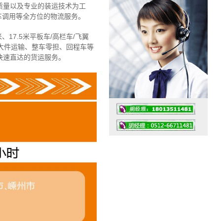
质量以及专业的装运技术为工
车调用等全方位的物流服务。
、17.5米平板车/高栏车/飞翼
大件运输、整车零担、回程车等
快速直达的货运服务。
工作时间：07:30 – – 23:30
值班座机：4008091856