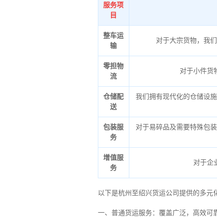
服务项
目
整车运
对于大宗货物，我们
输
零担物
对于小件货
流
仓储配
我们拥有现代化的仓储设施
送
包装服
对于易碎品及需要特殊包装
务
增值服
对于企
务
以下是杭州至绍兴货运公司提供的多元
一、普通货运服务：覆盖广泛，高效可