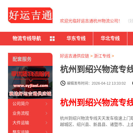
欢迎光临好运吉通杭州物流公司！
（
物流专线导航
华东专线
华北专线
好运吉通供应链
>
浙江专线
>
配套服务
杭州到绍兴物流专线
编辑发布时间：2026-04-12 13:33:02
杭州到绍兴物流专
公司简介
业务流程
杭州到绍兴物流专线天天发车
极速上门
大件运输
越城区、绍兴县、新昌县、诸暨市、上
整车运输