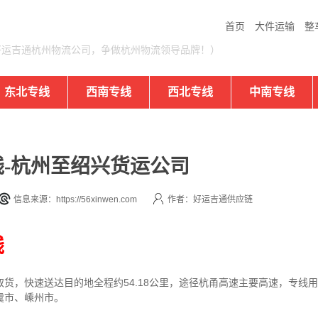
首页
大件运输
整
好运吉通杭州物流公司，争做杭州物流领导品牌！）
东北专线
西南专线
西北专线
中南专线
-杭州至绍兴货运公司
信息来源：https://56xinwen.com
作者：好运吉通供应链
线
取货，快速送达目的地
全程约54.18公里，途径杭甬高速主要高速
，专线
用
虞市、嵊州市
。