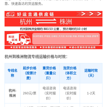
靠、快速直达的货运服务。
杭州到株洲物流专线运输价格与时效：
起步价格
重货价格
泡货价格
专线名
运输时效
（按票计
（重量公
（体积立
称
（天）
费）
斤）
方）
电话咨询
电话咨询
杭州-
260元/票
（实时报
（实时报
1-2天
株洲
价）
价）