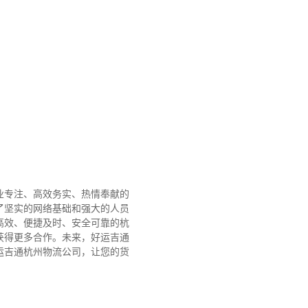
业专注、高效务实、热情奉献的
了坚实的网络基础和强大的人员
高效、便捷及时、安全可靠的杭
获得更多合作。
未来，好运吉通
运吉通杭州物流公司，让您的货