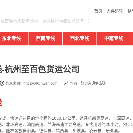
首页
大件运输
整
好运吉通杭州物流公司，争做杭州物流领导品牌！）
东北专线
西南专线
西北专线
中南专线
-杭州至百色货运公司
信息来源：https://56xinwen.com
作者：好运吉通供应链
线
取货，快速送达目的地
全程约1858.17公里，途径杭新景高速、长深高
速、北环高速、汕昆高速、兰海高速主要高速
，专线
用时约20小时，预计3
县、隆林各族自治县、德保县、靖西县、那坡县、凌云县、乐业县
。