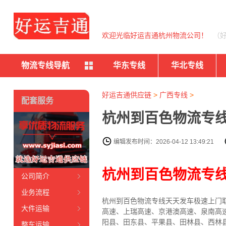
欢迎光临好运吉通杭州物流公司！
（
物流专线导航
华东专线
华北专线
好运吉通供应链
>
广西专线
>
配套服务
杭州到百色物流专线
编辑发布时间：2026-04-12 13:49:21
杭州到百色物流专
公司简介
业务流程
杭州到百色物流专线天天发车
极速上门
大件运输
高速、上瑞高速、京港澳高速、泉南高
阳县、田东县、平果县、田林县、西林
整车运输