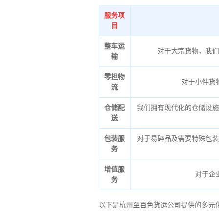
服务项
目
整车运
对于大宗货物，我们
输
零担物
对于小件货
流
仓储配
我们拥有现代化的仓储设施
送
包装服
对于易碎品及需要特殊包装
务
增值服
对于企
务
以下是杭州至百色货运公司提供的多元