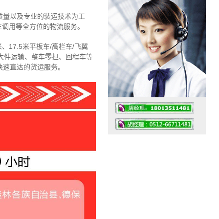
质量以及专业的装运技术为工
车调用等全方位的物流服务。
、17.5米平板车/高栏车/飞翼
大件运输、整车零担、回程车等
快速直达的货运服务。
工作时间：07:30 – – 23:30
值班座机：4008091856