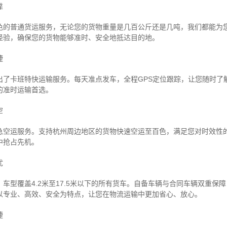
靠
色的普通货运服务，无论您的货物重量是几百公斤还是几吨，我们都能为
经验，确保您的货物能够准时、安全地抵达目的地。
捷
出了卡班特快运输服务。每天准点发车，全程GPS定位跟踪，让您随时了
的准时运输首选。
空
急空运服务。支持杭州周边地区的货物快速空运至百色，满足您对时效性
中抢占先机。
忧
车型覆盖4.2米至17.5米以下的所有货车。自备车辆与合同车辆双重保
以专业、高效、安全为特点，让您在物流运输中更加省心、放心。
捷