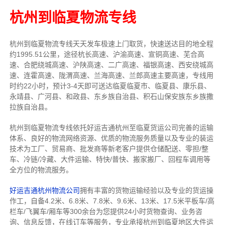
杭州到临夏物流专线
杭州到临夏物流专线天天发车
极速上门取货，快速送达目的地
全程
约1995.51公里，途径杭长高速、沪渝高速、宣铜高速、芜合高
速、合肥绕城高速、沪陕高速、二广高速、福银高速、西安绕城高
速、连霍高速、陇渭高速、兰海高速、兰郎高速主要高速
，专线
用
时约22小时，预计3-4天即可送达
临夏临夏市、临夏县、康乐县、
永靖县、广河县、和政县、东乡族自治县、积石山保安族东乡族撒
拉族自治县
。
杭州到临夏物流专线依托好运吉通杭州至临夏货运公司完善的运输
体系、良好的物流网络资源、优质的物流服务质量以及专业的装运
技术为工厂、贸易商、批发商等新老客户提供仓储配送、零担/
整
车
、冷链/冷藏、大件运输、特快/普快、搬家搬厂、回程车调用等
全方位的物流服务。
好运吉通杭州物流公司
拥有丰富的货物运输经验以及专业的货运操
作工，自备4.2米、6.8米、7.8米、9.6米、13米、17.5米平板车/高
栏车/飞翼车/厢车等300余台
为您提供24小时货物查询、业务咨
询、信息反馈，在线订车等服务，
专业承接杭州到临夏地区大件运