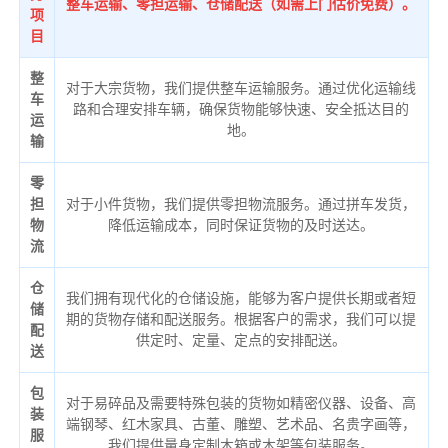
整车运输、零担运输、仓储配送（如需上门估价免费）。
项
目
整
对于大宗货物，我们提供整车运输服务。通过优化运输线
车
路和合理安排车辆，确保货物能够快速、安全抵达目的
运
地。
输
零
担
对于小件货物，我们提供零担物流服务。通过拼车发货，
物
降低运输成本，同时保证货物的及时送达。
流
仓
我们拥有现代化的仓储设施，能够为客户提供长期或者短
储
期的货物存储和配送服务。根据客户的需求，我们可以提
配
供定时、定量、定点的安排配送。
送
包
对于易碎品及需要特殊包装的货物如精密仪器、设备、高
装
端钢琴、红木家具、古董、雕塑、艺术品、名贵字画等，
服
我们提供量身定制木箱或木架等包装服务。