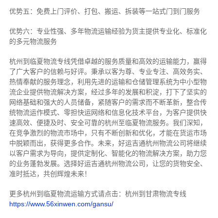
优势五：免费上门评价、打包、搬运、拆装等
一站式门到门服务
优势六：专业性强、多年物流运输经验为货主提供专业化、标准化
的多元物流服务
杭州到临夏物流专线
凭借卓越的服务质量和高效的运输能力，赢得
了广大客户的信赖与好评。
秉承以客为尊、专业专注、高效务实、
热情奉献的服务理念，利用先进的运输和仓储管理系统为中小型物
流企业提供物流解决方案，经过多年的发展和积淀，打下了坚实的
网络基础和强大的人员储备，紧随客户的需求而不断革新，整合传
统物流运作模式、零担快运网络和信息化技术平台，为客户提供快
速高效、便捷及时、安全可靠的杭州至临夏物流服务。
我们深知，
在竞争激烈的物流市场中，只有不断创新和优化，才能在货运市场
中脱颖而出，获得更多合作。
未来，好运吉通杭州物流公司将继续
以客户需求为导向，提供定制化、智能化的物流解决方案，助力您
的业务蓬勃发展。选择好运吉通杭州物流公司，让您的货物安全、
准时抵达，共创辉煌未来！
更多杭州到临夏物流运输方式请点击：杭州到甘肃物流专线
https://www.56xinwen.com/gansu/