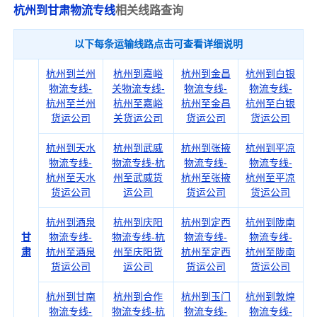
杭州到甘肃物流专线
相关线路查询
以下每条运输线路点击可查看详细说明
杭州到兰州
杭州到嘉峪
杭州到金昌
杭州到白银
物流专线-
关物流专线-
物流专线-
物流专线-
杭州至兰州
杭州至嘉峪
杭州至金昌
杭州至白银
货运公司
关货运公司
货运公司
货运公司
杭州到天水
杭州到武威
杭州到张掖
杭州到平凉
物流专线-
物流专线-杭
物流专线-
物流专线-
杭州至天水
州至武威货
杭州至张掖
杭州至平凉
货运公司
运公司
货运公司
货运公司
杭州到酒泉
杭州到庆阳
杭州到定西
杭州到陇南
甘
物流专线-
物流专线-杭
物流专线-
物流专线-
肃
杭州至酒泉
州至庆阳货
杭州至定西
杭州至陇南
货运公司
运公司
货运公司
货运公司
杭州到甘南
杭州到合作
杭州到玉门
杭州到敦煌
物流专线-
物流专线-杭
物流专线-
物流专线-