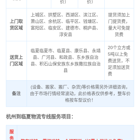
价）
价）
上城区、拱墅区、西湖区、滨江区、
提货须加上
上门取
萧山区、余杭区、临平区、钱塘区、
门提货费，
货区域
富阳区、临安区、建德市、桐庐县、
量大可免提
淳安县
货费
20个立方或
临夏临夏市、临夏县、康乐县、永靖
5吨以上免
送货上
县、广河县、和政县、东乡族自治
费送货，不
门区域
县、积石山保安族东乡族撒拉族自治
足须加送货
县
费
(设备、搬家、搬厂、杂货)等价格需另外详细咨询，
备注
由于市场行情经常波动，此价格表仅供参考，整车价
格按车型议价！
杭州到临夏物流专线服务项目：
服
务