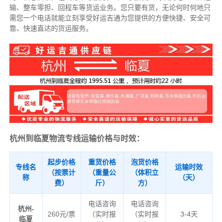
输、整车零担、回程车等货运业务。
您只要有货，无论何时
何地只
需您一个电话就能立刻享受好运吉通为您提供的方便快捷、安全可
靠、快速直达的货运服务。
杭州到临夏物流专线运输价格与时效：
起步价格
重货价格
泡货价格
专线名
运输时效
（按票计
（重量公
（体积立
称
（天）
费）
斤）
方）
电话咨询
电话咨询
杭州-
260元/票
（实时报
（实时报
3-4天
临夏