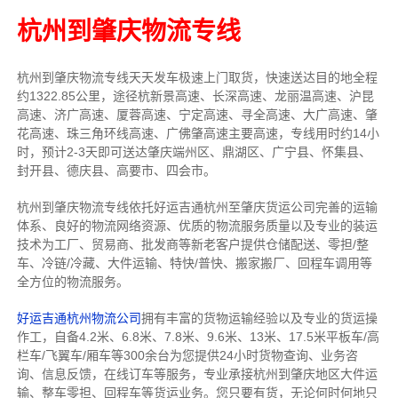
杭州到肇庆物流专线
杭州到肇庆物流专线天天发车
极速上门取货，快速送达目的地
全程
约1322.85公里，途径杭新景高速、长深高速、龙丽温高速、沪昆
高速、济广高速、厦蓉高速、宁定高速、寻全高速、大广高速、肇
花高速、珠三角环线高速、广佛肇高速主要高速
，专线
用时约14小
时，预计2-3天即可送达
肇庆端州区、鼎湖区、广宁县、怀集县、
封开县、德庆县、高要市、四会市
。
杭州到肇庆物流专线依托好运吉通杭州至肇庆货运公司完善的运输
体系、良好的物流网络资源、优质的物流服务质量以及专业的装运
技术为工厂、贸易商、批发商等新老客户提供仓储配送、零担/
整
车
、冷链/冷藏、大件运输、特快/普快、搬家搬厂、回程车调用等
全方位的物流服务。
好运吉通杭州物流公司
拥有丰富的货物运输经验以及专业的货运操
作工，自备4.2米、6.8米、7.8米、9.6米、13米、17.5米平板车/高
栏车/飞翼车/厢车等300余台
为您提供24小时货物查询、业务咨
询、信息反馈，在线订车等服务，
专业承接杭州到肇庆地区大件运
输、整车零担、回程车等货运业务。
您只要有货，无论何时
何地只