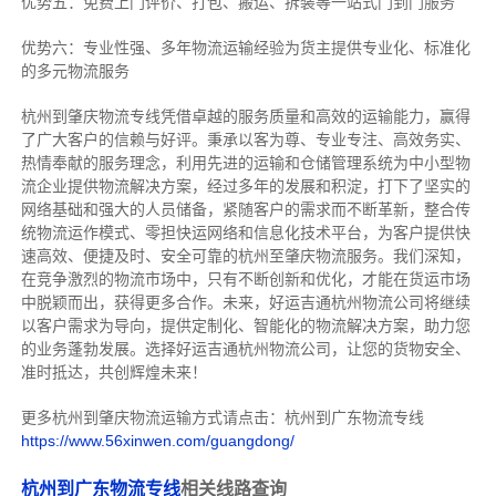
优势五：免费上门评价、打包、搬运、拆装等
一站式门到门服务
优势六：专业性强、多年物流运输经验为货主提供专业化、标准化
的多元物流服务
杭州到肇庆物流专线
凭借卓越的服务质量和高效的运输能力，赢得
了广大客户的信赖与好评。
秉承以客为尊、专业专注、高效务实、
热情奉献的服务理念，利用先进的运输和仓储管理系统为中小型物
流企业提供物流解决方案，经过多年的发展和积淀，打下了坚实的
网络基础和强大的人员储备，紧随客户的需求而不断革新，整合传
统物流运作模式、零担快运网络和信息化技术平台，为客户提供快
速高效、便捷及时、安全可靠的杭州至肇庆物流服务。
我们深知，
在竞争激烈的物流市场中，只有不断创新和优化，才能在货运市场
中脱颖而出，获得更多合作。
未来，好运吉通杭州物流公司将继续
以客户需求为导向，提供定制化、智能化的物流解决方案，助力您
的业务蓬勃发展。选择好运吉通杭州物流公司，让您的货物安全、
准时抵达，共创辉煌未来！
更多杭州到肇庆物流运输方式请点击：杭州到广东物流专线
https://www.56xinwen.com/guangdong/
杭州到广东物流专线
相关线路查询