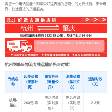
需您一个电话就能立刻享受好运吉通为您提供的方便快捷、安全可
靠、快速直达的货运服务。
杭州到肇庆物流专线运输价格与时效：
起步价格
重货价格
泡货价格
专线名
运输时效
（按票计
（重量公
（体积立
称
（天）
费）
斤）
方）
电话咨询
电话咨询
杭州-
260元/票
（实时报
（实时报
2-3天
肇庆
价）
价）