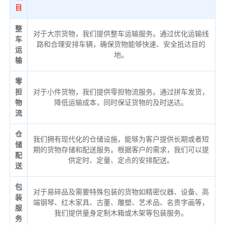
目
整
对于大宗货物，我们提供整车运输服务。通过优化运输线
车
路和合理安排车辆，确保货物能够快速、安全抵达目的
运
地。
输
零
担
对于小件货物，我们提供零担物流服务。通过拼车发货，
物
降低运输成本，同时保证货物的及时送达。
流
仓
我们拥有现代化的仓储设施，能够为客户提供长期或者短
储
期的货物存储和配送服务。根据客户的需求，我们可以提
配
供定时、定量、定点的安排配送。
送
包
对于易碎品及需要特殊包装的货物如精密仪器、设备、高
装
端钢琴、红木家具、古董、雕塑、艺术品、名贵字画等，
服
我们提供量身定制木箱或木架等包装服务。
务