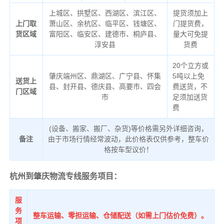
上城区、拱墅区、西湖区、滨江区、
提货须加上
上门取
萧山区、余杭区、临平区、钱塘区、
门提货费，
货区域
富阳区、临安区、建德市、桐庐县、
量大可免提
淳安县
货费
20个立方或
肇庆端州区、鼎湖区、广宁县、怀集
5吨以上免
送货上
县、封开县、德庆县、高要市、四会
费送货，不
门区域
市
足须加送货
费
(设备、搬家、搬厂、杂货)等价格需另外详细咨询，
备注
由于市场行情经常波动，此价格表仅供参考，整车价
格按车型议价！
杭州到肇庆物流专线服务项目：
服
务
整车运输、零担运输、仓储配送（如需上门估价免费）。
项