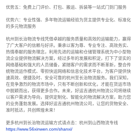
优势五：免费上门评价、打包、搬运、拆装等
一站式门到门服务
优势六：专业性强、多年物流运输经验为货主提供专业化、标准化
的多元物流服务
杭州到长治物流专线
凭借卓越的服务质量和高效的运输能力，赢得
了广大客户的信赖与好评。
秉承以客为尊、专业专注、高效务实、
热情奉献的服务理念，利用先进的运输和仓储管理系统为中小型物
流企业提供物流解决方案，经过多年的发展和积淀，打下了坚实的
网络基础和强大的人员储备，紧随客户的需求而不断革新，整合传
统物流运作模式、零担快运网络和信息化技术平台，为客户提供快
速高效、便捷及时、安全可靠的杭州至长治物流服务。
我们深知，
在竞争激烈的物流市场中，只有不断创新和优化，才能在货运市场
中脱颖而出，获得更多合作。
未来，好运吉通杭州物流公司将继续
以客户需求为导向，提供定制化、智能化的物流解决方案，助力您
的业务蓬勃发展。选择好运吉通杭州物流公司，让您的货物安全、
准时抵达，共创辉煌未来！
更多杭州到长治物流运输方式请点击：杭州到山西物流专线
https://www.56xinwen.com/shanxi/