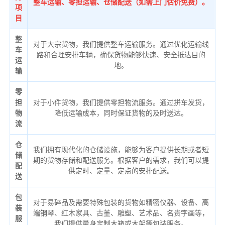
整车运输、零担运输、仓储配送（如需上门估价免费）。
项
目
整
对于大宗货物，我们提供整车运输服务。通过优化运输线
车
路和合理安排车辆，确保货物能够快速、安全抵达目的
运
地。
输
零
担
对于小件货物，我们提供零担物流服务。通过拼车发货，
物
降低运输成本，同时保证货物的及时送达。
流
仓
我们拥有现代化的仓储设施，能够为客户提供长期或者短
储
期的货物存储和配送服务。根据客户的需求，我们可以提
配
供定时、定量、定点的安排配送。
送
包
对于易碎品及需要特殊包装的货物如精密仪器、设备、高
装
端钢琴、红木家具、古董、雕塑、艺术品、名贵字画等，
服
我们提供量身定制木箱或木架等包装服务。