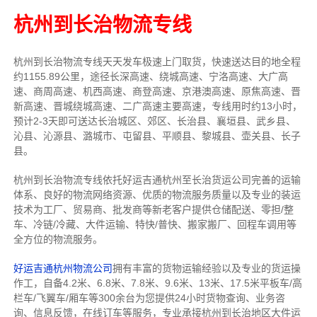
杭州到长治物流专线
杭州到长治物流专线天天发车
极速上门取货，快速送达目的地
全程
约1155.89公里，途径长深高速、绕城高速、宁洛高速、大广高
速、商周高速、机西高速、商登高速、京港澳高速、原焦高速、晋
新高速、晋城绕城高速、二广高速主要高速
，专线
用时约13小时，
预计2-3天即可送达
长治城区、郊区、长治县、襄垣县、武乡县、
沁县、沁源县、潞城市、屯留县、平顺县、黎城县、壶关县、长子
县
。
杭州到长治物流专线依托好运吉通杭州至长治货运公司完善的运输
体系、良好的物流网络资源、优质的物流服务质量以及专业的装运
技术为工厂、贸易商、批发商等新老客户提供仓储配送、零担/
整
车
、冷链/冷藏、大件运输、特快/普快、搬家搬厂、回程车调用等
全方位的物流服务。
好运吉通杭州物流公司
拥有丰富的货物运输经验以及专业的货运操
作工，自备4.2米、6.8米、7.8米、9.6米、13米、17.5米平板车/高
栏车/飞翼车/厢车等300余台
为您提供24小时货物查询、业务咨
询、信息反馈，在线订车等服务，
专业承接杭州到长治地区大件运