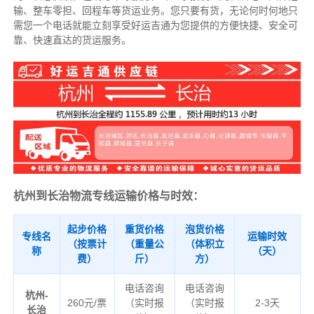
输、整车零担、回程车等货运业务。
您只要有货，无论何时
何地只
需您一个电话就能立刻享受好运吉通为您提供的方便快捷、安全可
靠、快速直达的货运服务。
杭州到长治物流专线运输价格与时效：
起步价格
重货价格
泡货价格
专线名
运输时效
（按票计
（重量公
（体积立
称
（天）
费）
斤）
方）
电话咨询
电话咨询
杭州-
260元/票
（实时报
（实时报
2-3天
长治