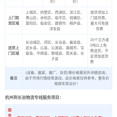
价）
价）
上城区、拱墅区、西湖区、滨江区、
提货须加上
上门取
萧山区、余杭区、临平区、钱塘区、
门提货费，
货区域
富阳区、临安区、建德市、桐庐县、
量大可免提
淳安县
货费
20个立方或
长治城区、郊区、长治县、襄垣县、
5吨以上免
送货上
武乡县、沁县、沁源县、潞城市、屯
费送货，不
门区域
留县、平顺县、黎城县、壶关县、长
足须加送货
子县
费
(设备、搬家、搬厂、杂货)等价格需另外详细咨询，
备注
由于市场行情经常波动，此价格表仅供参考，整车价
格按车型议价！
杭州到长治物流专线服务项目：
服
务