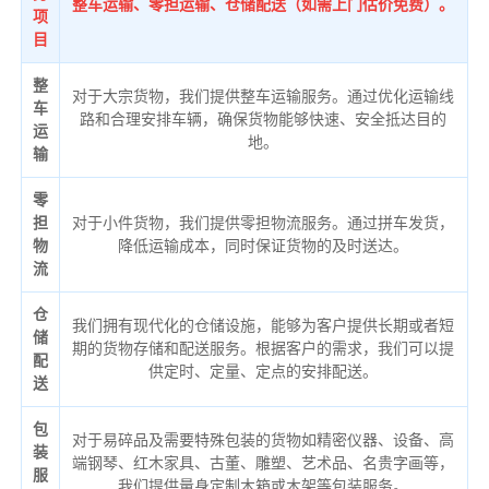
整车运输、零担运输、仓储配送（如需上门估价免费）。
项
目
整
对于大宗货物，我们提供整车运输服务。通过优化运输线
车
路和合理安排车辆，确保货物能够快速、安全抵达目的
运
地。
输
零
担
对于小件货物，我们提供零担物流服务。通过拼车发货，
物
降低运输成本，同时保证货物的及时送达。
流
仓
我们拥有现代化的仓储设施，能够为客户提供长期或者短
储
期的货物存储和配送服务。根据客户的需求，我们可以提
配
供定时、定量、定点的安排配送。
送
包
对于易碎品及需要特殊包装的货物如精密仪器、设备、高
装
端钢琴、红木家具、古董、雕塑、艺术品、名贵字画等，
服
我们提供量身定制木箱或木架等包装服务。