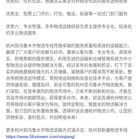
优势四：性价比高，根据货主需求分析结合优质的服务透明收费
优势五：免费上门评价、打包、搬运、拆装等
一站式门到门服务
优势六：专业性强、多年物流运输经验为货主提供专业化、标准化
的多元物流服务
杭州到乌鲁木齐物流专线
凭借卓越的服务质量和高效的运输能力，
赢得了广大客户的信赖与好评。
秉承以客为尊、专业专注、高效务
实、热情奉献的服务理念，利用先进的运输和仓储管理系统为中小
型物流企业提供物流解决方案，经过多年的发展和积淀，打下了坚
实的网络基础和强大的人员储备，紧随客户的需求而不断革新，整
合传统物流运作模式、零担快运网络和信息化技术平台，为客户提
供快速高效、便捷及时、安全可靠的杭州至乌鲁木齐物流服务。
我
们深知，在竞争激烈的物流市场中，只有不断创新和优化，才能在
货运市场中脱颖而出，获得更多合作。
未来，好运吉通杭州物流公
司将继续以客户需求为导向，提供定制化、智能化的物流解决方
案，助力您的业务蓬勃发展。选择好运吉通杭州物流公司，让您的
货物安全、准时抵达，共创辉煌未来！
更多杭州到乌鲁木齐物流运输方式请点击：杭州到新疆物流专线
https://www.56xinwen.com/xinjiang/