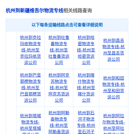
杭州到新疆维吾尔物流专线
相关线路查询
以下每条运输线路点击可查看详细说明
杭州到克拉
杭州到吐鲁
杭州到哈
杭州到昌吉
玛依物流专
番物流专
密物流专
物流专线-杭
线-杭州至
线-杭州至
线-杭州至
州至昌吉货
克拉玛依货
吐鲁番货运
哈密货运
运公司
运公司
公司
公司
杭州到巴音
杭州到阿克
杭州到喀
杭州到和田
郭楞物流专
苏物流专
什物流专
物流专线-杭
线-杭州至
线-杭州至
线-杭州至
州至和田货
巴音郭楞货
阿克苏货运
喀什货运
运公司
运公司
公司
公司
杭州到阿勒
杭州到石
杭州到塔城
杭州到阿拉
泰物流专
河子物流
物流专线-
尔物流专线-
线-杭州至
专线-杭州
杭州至塔城
杭州至阿拉
阿勒泰货运
至石河子