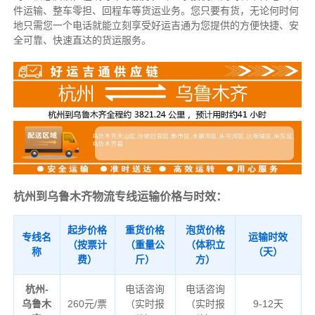
件运输、整车零担、回程车等货运业务。
您只要有货，无论何时
何
地只需您一个电话就能立刻享受好运吉通为您提供的方便快捷、安
全可靠、快速直达的货运服务。
杭州到乌鲁木齐物流专线运输价格与时效：
起步价格
重货价格
泡货价格
专线名
运输时效
（按票计
（重量公
（体积立
称
（天）
费）
斤）
方）
杭州-
电话咨询
电话咨询
乌鲁木
260元/票
（实时报
（实时报
9-12天