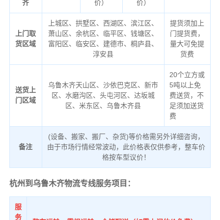
齐
价）
价）
上城区、拱墅区、西湖区、滨江区、
提货须加上
上门取
萧山区、余杭区、临平区、钱塘区、
门提货费，
货区域
富阳区、临安区、建德市、桐庐县、
量大可免提
淳安县
货费
20个立方或
乌鲁木齐天山区、沙依巴克区、新市
5吨以上免
送货上
区、水磨沟区、头屯河区、达坂城
费送货，不
门区域
区、米东区、乌鲁木齐县
足须加送货
费
(设备、搬家、搬厂、杂货)等价格需另外详细咨询，
备注
由于市场行情经常波动，此价格表仅供参考，整车价
格按车型议价！
杭州到乌鲁木齐物流专线服务项目：
服
务