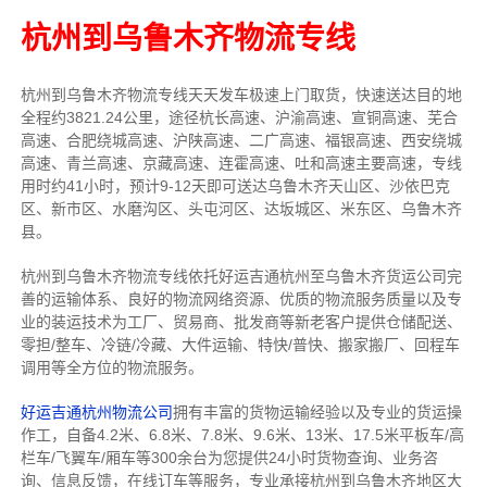
杭州到乌鲁木齐物流专线
杭州到乌鲁木齐物流专线天天发车
极速上门取货，快速送达目的地
全程约3821.24公里，途径杭长高速、沪渝高速、宣铜高速、芜合
高速、合肥绕城高速、沪陕高速、二广高速、福银高速、西安绕城
高速、青兰高速、京藏高速、连霍高速、吐和高速主要高速
，专线
用时约41小时，预计9-12天即可送达
乌鲁木齐天山区、沙依巴克
区、新市区、水磨沟区、头屯河区、达坂城区、米东区、乌鲁木齐
县
。
杭州到乌鲁木齐物流专线依托好运吉通杭州至乌鲁木齐货运公司完
善的运输体系、良好的物流网络资源、优质的物流服务质量以及专
业的装运技术为工厂、贸易商、批发商等新老客户提供仓储配送、
零担/
整车
、冷链/冷藏、大件运输、特快/普快、搬家搬厂、回程车
调用等全方位的物流服务。
好运吉通杭州物流公司
拥有丰富的货物运输经验以及专业的货运操
作工，自备4.2米、6.8米、7.8米、9.6米、13米、17.5米平板车/高
栏车/飞翼车/厢车等300余台
为您提供24小时货物查询、业务咨
询、信息反馈，在线订车等服务，
专业承接杭州到乌鲁木齐地区大