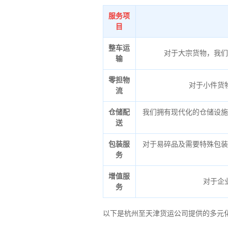
服务项
目
整车运
对于大宗货物，我们
输
零担物
对于小件货
流
仓储配
我们拥有现代化的仓储设施
送
包装服
对于易碎品及需要特殊包装
务
增值服
对于企
务
以下是杭州至天津货运公司提供的多元