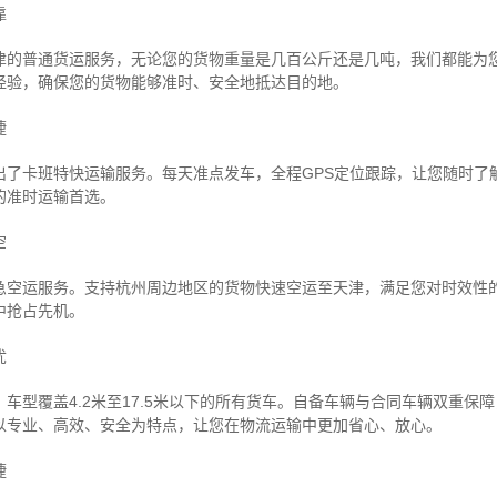
靠
津的普通货运服务，无论您的货物重量是几百公斤还是几吨，我们都能为
经验，确保您的货物能够准时、安全地抵达目的地。
捷
出了卡班特快运输服务。每天准点发车，全程GPS定位跟踪，让您随时了
的准时运输首选。
空
急空运服务。支持杭州周边地区的货物快速空运至天津，满足您对时效性
中抢占先机。
忧
车型覆盖4.2米至17.5米以下的所有货车。自备车辆与合同车辆双重保
以专业、高效、安全为特点，让您在物流运输中更加省心、放心。
捷