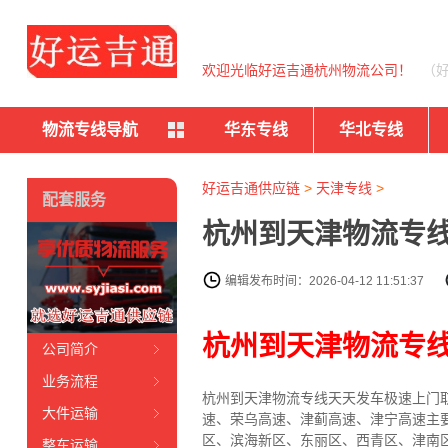
欢迎光临好运吉通杭州物流公司！
（
物流专线导航
华东专线
华北专线
好运吉通供应链
>
天津专线
>
配套服务
杭州到天津物流专线
编辑发布时间：2026-04-12 11:51:37
杭州到天津物流专
公司简介
业务流程
杭州到天津物流专线天天发车
极速上门
大件运输
速、荣乌高速、津蓟高速、津宁高速主
区、滨海新区、东丽区、西青区、津南
整车运输