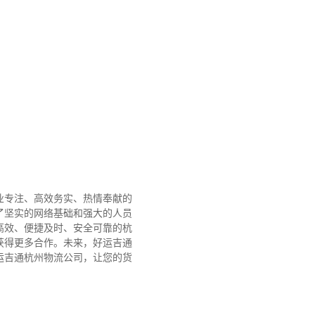
业专注、高效务实、热情奉献的
了坚实的网络基础和强大的人员
高效、便捷及时、安全可靠的杭
获得更多合作。
未来，好运吉通
运吉通杭州物流公司，让您的货