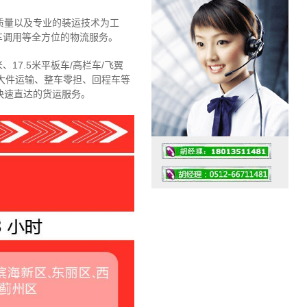
质量以及专业的装运技术为工
车调用等全方位的物流服务。
、17.5米平板车/高栏车/飞翼
大件运输、整车零担、回程车等
快速直达的货运服务。
工作时间：07:30 – – 23:30
值班座机：4008091856