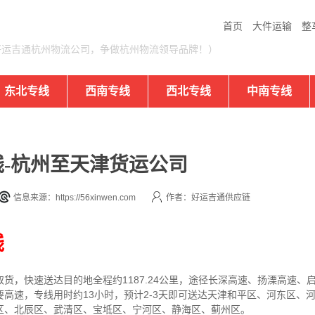
首页
大件运输
整
好运吉通杭州物流公司，争做杭州物流领导品牌！）
东北专线
西南专线
西北专线
中南专线
-杭州至天津货运公司
信息来源：https://56xinwen.com
作者：好运吉通供应链
线
取货，快速送达目的地
全程约1187.24公里，途径长深高速、扬溧高速
要高速
，专线
用时约13小时，预计2-3天即可送达
天津和平区、河东区、
区、北辰区、武清区、宝坻区、宁河区、静海区、蓟州区
。