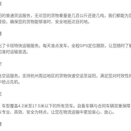
靠
阳的普通货运服务，无论您的货物重量是几百公斤还是几吨，我们都能为
经验，确保您的货物能够准时、安全地抵达目的地。
捷
出了卡班特快运输服务。每天准点发车，全程GPS定位跟踪，让您随时了
的准时运输首选。
空
急空运服务。支持杭州周边地区的货物快速空运至益阳，满足您对时效性
中抢占先机。
忧
车型覆盖4.2米至17.5米以下的所有货车。自备车辆与合同车辆双重保
以专业、高效、安全为特点，让您在物流运输中更加省心、放心。
捷