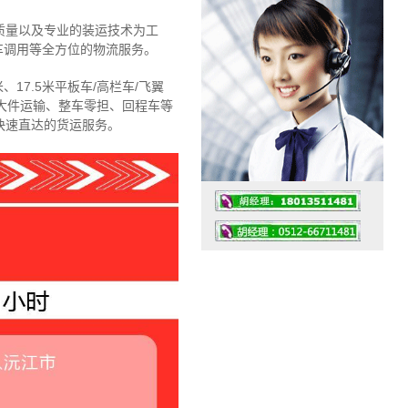
质量以及专业的装运技术为工
车调用等全方位的物流服务。
、17.5米平板车/高栏车/飞翼
大件运输、整车零担、回程车等
快速直达的货运服务。
工作时间：07:30 – – 23:30
值班座机：4008091856