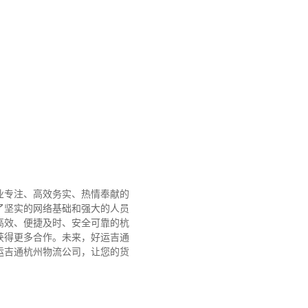
业专注、高效务实、热情奉献的
了坚实的网络基础和强大的人员
高效、便捷及时、安全可靠的杭
获得更多合作。
未来，好运吉通
运吉通杭州物流公司，让您的货