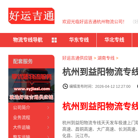
欢迎光临好运吉通杭州物流公司！
（
物流专线导航
华东专线
华北专线
好运吉通供应链
>
湖南专线
>
配套服务
杭州到益阳物流专线
编辑发布时间：2026-04-12 12:27:00
杭州到益阳物流专
公司简介
业务流程
杭州到益阳物流专线天天发车
极速上门
大件运输
高速、昌铜高速、大广高速、长浏高速
化县、沅江市
。
整车运输