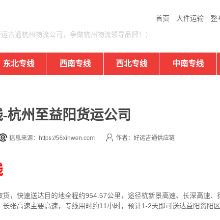
首页
大件运输
整
好运吉通杭州物流公司，争做杭州物流领导品牌！）
东北专线
西南专线
西北专线
中南专线
-杭州至益阳货运公司
信息来源：https://56xinwen.com
作者：好运吉通供应链
线
取货，快速送达目的地
全程约954.57公里，途径杭新景高速、长深高速
、长张高速主要高速
，专线
用时约11小时，预计1-2天即可送达
益阳资阳