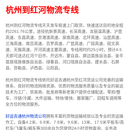
杭州到红河物流专线
杭州到红河物流专线天天发车
极速上门取货，快速送达目的地
全程
约2261.76公里，途径杭新景高速、长深高速、龙丽温高速、沪昆
高速、东昌高速、京港澳高速、泉南高速、北环高速、汕昆高速、
兰海高速、南百高速、百罗高速、广昆高速、广砚高速、砚文高
速、天猴高速、开河高速主要高速
，专线
用时约25小时，预计4-5
天即可送达
红河个旧市、开远市、蒙自县、屏边苗族自治县、金平
苗族瑶族傣族自治县、绿春县、河口瑶族自治县、建水县、石屏
县、弥勒县、泸西县、元阳县
。
杭州到红河物流专线依托好运吉通杭州至红河货运公司完善的运输
体系、良好的物流网络资源、优质的物流服务质量以及专业的装运
技术为工厂、贸易商、批发商等新老客户提供仓储配送、零担/
整
车
、冷链/冷藏、大件运输、特快/普快、搬家搬厂、回程车调用等
全方位的物流服务。
好运吉通杭州物流公司
拥有丰富的货物运输经验以及专业的货运操
作工，自备4.2米、6.8米、7.8米、9.6米、13米、17.5米平板车/高
栏车/飞翼车/厢车等300余台
为您提供24小时货物查询、业务咨