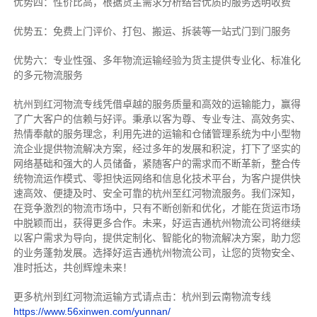
优势四：性价比高，根据货主需求分析结合优质的服务透明收费
优势五：免费上门评价、打包、搬运、拆装等
一站式门到门服务
优势六：专业性强、多年物流运输经验为货主提供专业化、标准化
的多元物流服务
杭州到红河物流专线
凭借卓越的服务质量和高效的运输能力，赢得
了广大客户的信赖与好评。
秉承以客为尊、专业专注、高效务实、
热情奉献的服务理念，利用先进的运输和仓储管理系统为中小型物
流企业提供物流解决方案，经过多年的发展和积淀，打下了坚实的
网络基础和强大的人员储备，紧随客户的需求而不断革新，整合传
统物流运作模式、零担快运网络和信息化技术平台，为客户提供快
速高效、便捷及时、安全可靠的杭州至红河物流服务。
我们深知，
在竞争激烈的物流市场中，只有不断创新和优化，才能在货运市场
中脱颖而出，获得更多合作。
未来，好运吉通杭州物流公司将继续
以客户需求为导向，提供定制化、智能化的物流解决方案，助力您
的业务蓬勃发展。选择好运吉通杭州物流公司，让您的货物安全、
准时抵达，共创辉煌未来！
更多杭州到红河物流运输方式请点击：杭州到云南物流专线
https://www.56xinwen.com/yunnan/