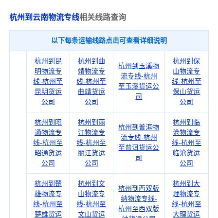
杭州到云南物流专线
相关线路查询
以下每条运输线路点击可查看详细说明
杭州到昆
杭州到曲
杭州到保
杭州到玉溪物
明物流专
靖物流专
山物流专
流专线-杭州
线-杭州至
线-杭州至
线-杭州至
至玉溪货运公
昆明货运
曲靖货运
保山货运
司
公司
公司
公司
杭州到昭
杭州到丽
杭州到临
杭州到普洱物
通物流专
江物流专
沧物流专
流专线-杭州
线-杭州至
线-杭州至
线-杭州至
至普洱货运公
昭通货运
丽江货运
临沧货运
司
公司
公司
公司
杭州到楚
杭州到文
杭州到大
杭州到西双版
雄物流专
山物流专
理物流专
纳物流专线-
线-杭州至
线-杭州至
线-杭州至
杭州至西双版
楚雄货运
文山货运
大理货运