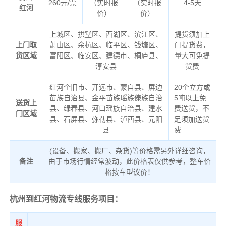
260元/票
（实时报
（实时报
4-5天
红河
价）
价）
上城区、拱墅区、西湖区、滨江区、
提货须加上
上门取
萧山区、余杭区、临平区、钱塘区、
门提货费，
货区域
富阳区、临安区、建德市、桐庐县、
量大可免提
淳安县
货费
红河个旧市、开远市、蒙自县、屏边
20个立方或
苗族自治县、金平苗族瑶族傣族自治
5吨以上免
送货上
县、绿春县、河口瑶族自治县、建水
费送货，不
门区域
县、石屏县、弥勒县、泸西县、元阳
足须加送货
县
费
(设备、搬家、搬厂、杂货)等价格需另外详细咨询，
备注
由于市场行情经常波动，此价格表仅供参考，整车价
格按车型议价！
杭州到红河物流专线服务项目：
服