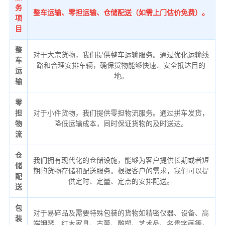
务
整车运输、零担运输、仓储配送（如需上门估价免费）。
项
目
整
对于大宗货物，我们提供整车运输服务。通过优化运输线
车
路和合理安排车辆，确保货物能够快速、安全抵达目的
运
地。
输
零
担
对于小件货物，我们提供零担物流服务。通过拼车发货，
物
降低运输成本，同时保证货物的及时送达。
流
仓
我们拥有现代化的仓储设施，能够为客户提供长期或者短
储
期的货物存储和配送服务。根据客户的需求，我们可以提
配
供定时、定量、定点的安排配送。
送
包
对于易碎品及需要特殊包装的货物如精密仪器、设备、高
装
端钢琴、红木家具、古董、雕塑、艺术品、名贵字画等，