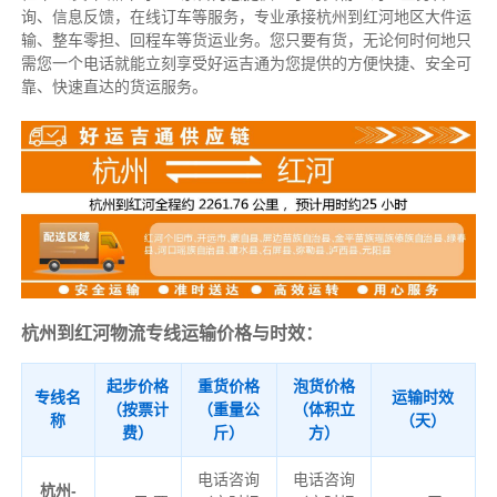
询、信息反馈，在线订车等服务，
专业承接杭州到红河地区大件运
输、整车零担、回程车等货运业务。
您只要有货，无论何时
何地只
需您一个电话就能立刻享受好运吉通为您提供的方便快捷、安全可
靠、快速直达的货运服务。
杭州到红河物流专线运输价格与时效：
起步价格
重货价格
泡货价格
专线名
运输时效
（按票计
（重量公
（体积立
称
（天）
费）
斤）
方）
电话咨询
电话咨询
杭州-