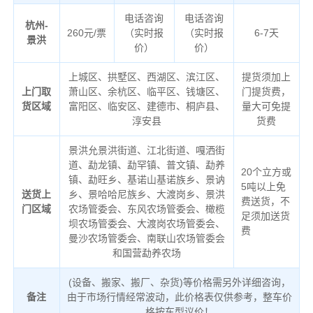
电话咨询
电话咨询
杭州-
260元/票
（实时报
（实时报
6-7天
景洪
价）
价）
上城区、拱墅区、西湖区、滨江区、
提货须加上
上门取
萧山区、余杭区、临平区、钱塘区、
门提货费，
货区域
富阳区、临安区、建德市、桐庐县、
量大可免提
淳安县
货费
景洪允景洪街道、江北街道、嘎洒街
道、勐龙镇、勐罕镇、普文镇、勐养
20个立方或
镇、勐旺乡、基诺山基诺族乡、景讷
5吨以上免
送货上
乡、景哈哈尼族乡、大渡岗乡、景洪
费送货，不
门区域
农场管委会、东风农场管委会、橄榄
足须加送货
坝农场管委会、大渡岗农场管委会、
费
曼沙农场管委会、南联山农场管委会
和国营勐养农场
(设备、搬家、搬厂、杂货)等价格需另外详细咨询，
备注
由于市场行情经常波动，此价格表仅供参考，整车价
格按车型议价！