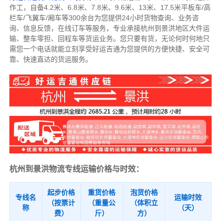
作工，自备4.2米、6.8米、7.8米、9.6米、13米、17.5米平板车/高
栏车/飞翼车/厢车等300余台
为您提供24小时货物查询、业务咨
询、信息反馈，在线订车等服务，
专业承接杭州到景洪地区大件运
输、整车零担、回程车等货运业务。
您只要有货，无论何时
何地只
需您一个电话就能立刻享受好运吉通为您提供的方便快捷、安全可
靠、快速直达的货运服务。
杭州到景洪物流专线运输价格与时效：
起步价格
重货价格
泡货价格
专线名
运输时效
（按票计
（重量公
（体积立
称
（天）
费）
斤）
方）