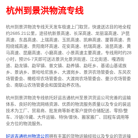
杭州到景洪物流专线
杭州到景洪物流专线天天发车
极速上门取货，快速送达目的地
全程
约2685.21公里，途径杭新景高速、长深高速、龙丽温高速、沪昆
高速、东昌高速、上瑞高速、玉凯高速、凯麻高速、厦蓉高速、贵
阳绕城高速、贵阳南环高速、花安高速、杭瑞高速、渝昆高速、黄
马高速、昆磨高速、小磨高速、小景高速主要高速
，专线
用时约28
小时，预计6-7天即可送达
景洪允景洪街道、江北街道、嘎洒街
道、勐龙镇、勐罕镇、普文镇、勐养镇、勐旺乡、基诺山基诺族
乡、景讷乡、景哈哈尼族乡、大渡岗乡、景洪农场管委会、东风农
场管委会、橄榄坝农场管委会、大渡岗农场管委会、曼沙农场管委
会、南联山农场管委会和国营勐养农场
。
杭州到景洪物流专线依托好运吉通杭州至景洪货运公司完善的运输
体系、良好的物流网络资源、优质的物流服务质量以及专业的装运
技术为工厂、贸易商、批发商等新老客户提供仓储配送、零担/
整
车
、冷链/冷藏、大件运输、特快/普快、搬家搬厂、回程车调用等
全方位的物流服务。
好运吉通杭州物流公司
拥有丰富的货物运输经验以及专业的货运操