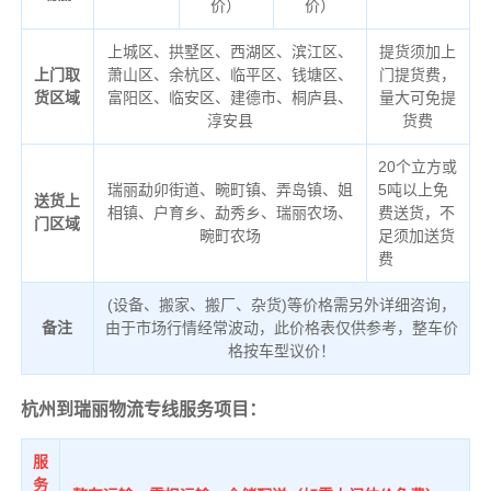
价）
价）
上城区、拱墅区、西湖区、滨江区、
提货须加上
上门取
萧山区、余杭区、临平区、钱塘区、
门提货费，
货区域
富阳区、临安区、建德市、桐庐县、
量大可免提
淳安县
货费
20个立方或
瑞丽勐卯街道、畹町镇、弄岛镇、姐
5吨以上免
送货上
相镇、户育乡、勐秀乡、瑞丽农场、
费送货，不
门区域
畹町农场
足须加送货
费
(设备、搬家、搬厂、杂货)等价格需另外详细咨询，
备注
由于市场行情经常波动，此价格表仅供参考，整车价
格按车型议价！
杭州到瑞丽物流专线服务项目：
服
务