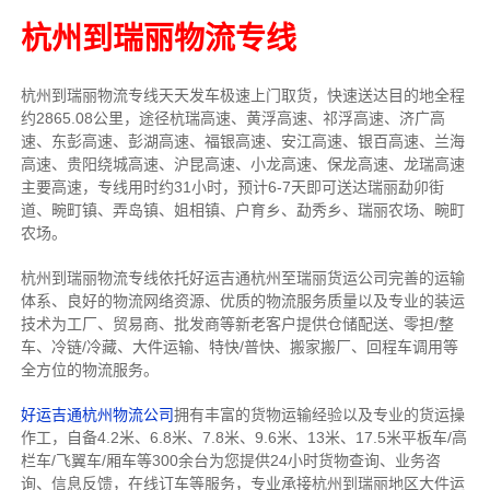
杭州到瑞丽物流专线
杭州到瑞丽物流专线天天发车
极速上门取货，快速送达目的地
全程
约2865.08公里，途径杭瑞高速、黄浮高速、祁浮高速、济广高
速、东彭高速、彭湖高速、福银高速、安江高速、银百高速、兰海
高速、贵阳绕城高速、沪昆高速、小龙高速、保龙高速、龙瑞高速
主要高速
，专线
用时约31小时，预计6-7天即可送达
瑞丽勐卯街
道、畹町镇、弄岛镇、姐相镇、户育乡、勐秀乡、瑞丽农场、畹町
农场
。
杭州到瑞丽物流专线依托好运吉通杭州至瑞丽货运公司完善的运输
体系、良好的物流网络资源、优质的物流服务质量以及专业的装运
技术为工厂、贸易商、批发商等新老客户提供仓储配送、零担/
整
车
、冷链/冷藏、大件运输、特快/普快、搬家搬厂、回程车调用等
全方位的物流服务。
好运吉通杭州物流公司
拥有丰富的货物运输经验以及专业的货运操
作工，自备4.2米、6.8米、7.8米、9.6米、13米、17.5米平板车/高
栏车/飞翼车/厢车等300余台
为您提供24小时货物查询、业务咨
询、信息反馈，在线订车等服务，
专业承接杭州到瑞丽地区大件运