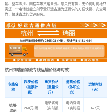
输、整车零担、回程车等货运业务。
您只要有货，无论何时
何地只
需您一个电话就能立刻享受好运吉通为您提供的方便快捷、安全可
靠、快速直达的货运服务。
杭州到瑞丽物流专线运输价格与时效：
起步价格
重货价格
泡货价格
专线名
运输时效
（按票计
（重量公
（体积立
称
（天）
费）
斤）
方）
电话咨询
电话咨询
杭州-
260元/票
（实时报
（实时报
6-7天
瑞丽