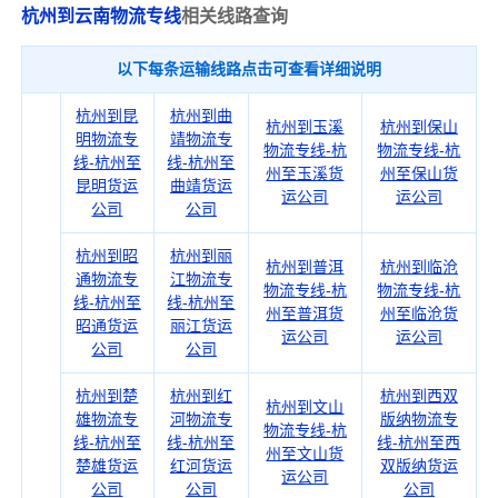
杭州到云南物流专线
相关线路查询
以下每条运输线路点击可查看详细说明
杭州到昆
杭州到曲
杭州到玉溪
杭州到保山
明物流专
靖物流专
物流专线-杭
物流专线-杭
线-杭州至
线-杭州至
州至玉溪货
州至保山货
昆明货运
曲靖货运
运公司
运公司
公司
公司
杭州到昭
杭州到丽
杭州到普洱
杭州到临沧
通物流专
江物流专
物流专线-杭
物流专线-杭
线-杭州至
线-杭州至
州至普洱货
州至临沧货
昭通货运
丽江货运
运公司
运公司
公司
公司
杭州到楚
杭州到红
杭州到西双
杭州到文山
雄物流专
河物流专
版纳物流专
物流专线-杭
线-杭州至
线-杭州至
线-杭州至西
州至文山货
楚雄货运
红河货运
双版纳货运
运公司
公司
公司
公司