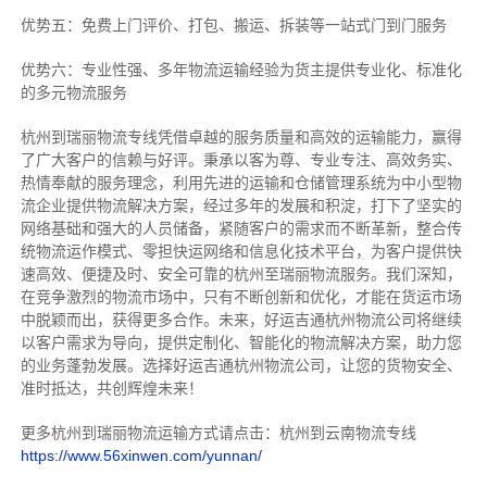
优势五：免费上门评价、打包、搬运、拆装等
一站式门到门服务
优势六：专业性强、多年物流运输经验为货主提供专业化、标准化
的多元物流服务
杭州到瑞丽物流专线
凭借卓越的服务质量和高效的运输能力，赢得
了广大客户的信赖与好评。
秉承以客为尊、专业专注、高效务实、
热情奉献的服务理念，利用先进的运输和仓储管理系统为中小型物
流企业提供物流解决方案，经过多年的发展和积淀，打下了坚实的
网络基础和强大的人员储备，紧随客户的需求而不断革新，整合传
统物流运作模式、零担快运网络和信息化技术平台，为客户提供快
速高效、便捷及时、安全可靠的杭州至瑞丽物流服务。
我们深知，
在竞争激烈的物流市场中，只有不断创新和优化，才能在货运市场
中脱颖而出，获得更多合作。
未来，好运吉通杭州物流公司将继续
以客户需求为导向，提供定制化、智能化的物流解决方案，助力您
的业务蓬勃发展。选择好运吉通杭州物流公司，让您的货物安全、
准时抵达，共创辉煌未来！
更多杭州到瑞丽物流运输方式请点击：杭州到云南物流专线
https://www.56xinwen.com/yunnan/