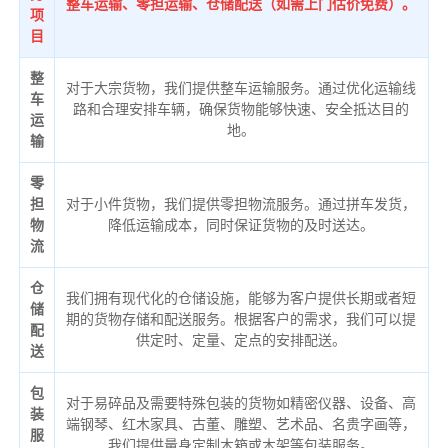
整车运输、零担运输、仓储配送（如需上门估价免费）。
项
目
整
对于大宗货物，我们提供整车运输服务。通过优化运输线
车
路和合理安排车辆，确保货物能够快速、安全抵达目的
运
地。
输
零
担
对于小件货物，我们提供零担物流服务。通过拼车发货，
物
降低运输成本，同时保证货物的及时送达。
流
仓
我们拥有现代化的仓储设施，能够为客户提供长期或者短
储
期的货物存储和配送服务。根据客户的需求，我们可以提
配
供定时、定量、定点的安排配送。
送
包
对于易碎品及需要特殊包装的货物如精密仪器、设备、高
装
端钢琴、红木家具、古董、雕塑、艺术品、名贵字画等，
服
我们提供量身定制木箱或木架等包装服务。