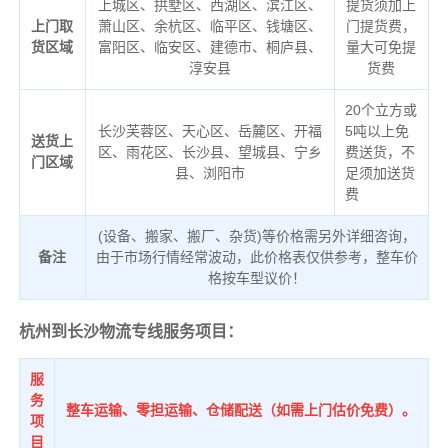
上城区、拱墅区、西湖区、滨江区、
提货须加上
上门取
萧山区、余杭区、临平区、钱塘区、
门提货费，
货区域
富阳区、临安区、建德市、桐庐县、
量大可免提
淳安县
货费
20个立方或
长沙芙蓉区、天心区、岳麓区、开福
5吨以上免
送货上
区、雨花区、长沙县、望城县、宁乡
费送货，不
门区域
县、浏阳市
足须加送货
费
(设备、搬家、搬厂、杂货)等价格需另外详细咨询，
备注
由于市场行情经常波动，此价格表仅供参考，整车价
格按车型议价！
杭州到长沙物流专线服务项目：
服
务
整车运输、零担运输、仓储配送（如需上门估价免费）。
项
目