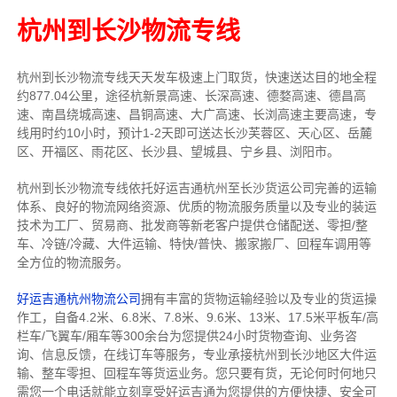
杭州到长沙物流专线
杭州到长沙物流专线天天发车
极速上门取货，快速送达目的地
全程
约877.04公里，途径杭新景高速、长深高速、德婺高速、德昌高
速、南昌绕城高速、昌铜高速、大广高速、长浏高速主要高速
，专
线
用时约10小时，预计1-2天即可送达
长沙芙蓉区、天心区、岳麓
区、开福区、雨花区、长沙县、望城县、宁乡县、浏阳市
。
杭州到长沙物流专线依托好运吉通杭州至长沙货运公司完善的运输
体系、良好的物流网络资源、优质的物流服务质量以及专业的装运
技术为工厂、贸易商、批发商等新老客户提供仓储配送、零担/
整
车
、冷链/冷藏、大件运输、特快/普快、搬家搬厂、回程车调用等
全方位的物流服务。
好运吉通杭州物流公司
拥有丰富的货物运输经验以及专业的货运操
作工，自备4.2米、6.8米、7.8米、9.6米、13米、17.5米平板车/高
栏车/飞翼车/厢车等300余台
为您提供24小时货物查询、业务咨
询、信息反馈，在线订车等服务，
专业承接杭州到长沙地区大件运
输、整车零担、回程车等货运业务。
您只要有货，无论何时
何地只
需您一个电话就能立刻享受好运吉通为您提供的方便快捷、安全可