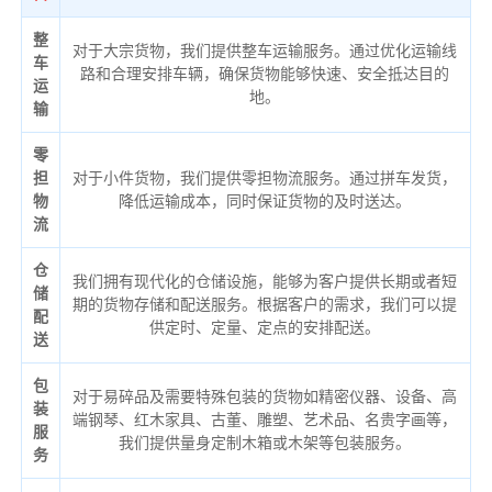
整
对于大宗货物，我们提供整车运输服务。通过优化运输线
车
路和合理安排车辆，确保货物能够快速、安全抵达目的
运
地。
输
零
担
对于小件货物，我们提供零担物流服务。通过拼车发货，
物
降低运输成本，同时保证货物的及时送达。
流
仓
我们拥有现代化的仓储设施，能够为客户提供长期或者短
储
期的货物存储和配送服务。根据客户的需求，我们可以提
配
供定时、定量、定点的安排配送。
送
包
对于易碎品及需要特殊包装的货物如精密仪器、设备、高
装
端钢琴、红木家具、古董、雕塑、艺术品、名贵字画等，
服
我们提供量身定制木箱或木架等包装服务。
务