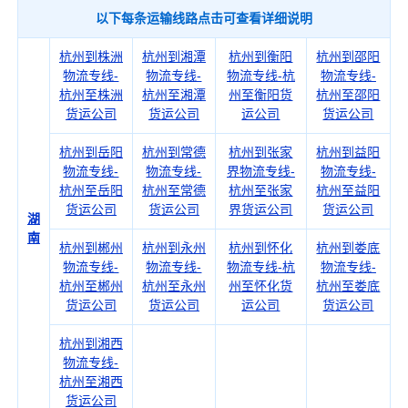
以下每条运输线路点击可查看详细说明
杭州到株洲
杭州到湘潭
杭州到衡阳
杭州到邵阳
物流专线-
物流专线-
物流专线-杭
物流专线-
杭州至株洲
杭州至湘潭
州至衡阳货
杭州至邵阳
货运公司
货运公司
运公司
货运公司
杭州到岳阳
杭州到常德
杭州到张家
杭州到益阳
物流专线-
物流专线-
界物流专线-
物流专线-
杭州至岳阳
杭州至常德
杭州至张家
杭州至益阳
货运公司
货运公司
界货运公司
货运公司
湖
南
杭州到郴州
杭州到永州
杭州到怀化
杭州到娄底
物流专线-
物流专线-
物流专线-杭
物流专线-
杭州至郴州
杭州至永州
州至怀化货
杭州至娄底
货运公司
货运公司
运公司
货运公司
杭州到湘西
物流专线-
杭州至湘西
货运公司