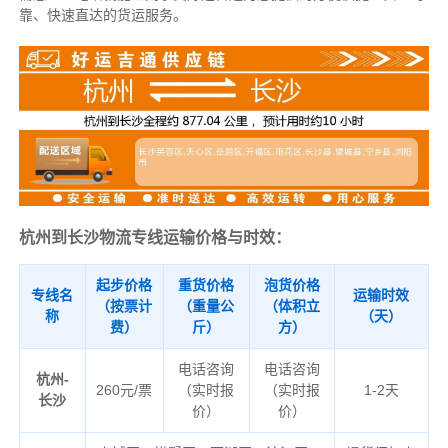
靠、快速直达的货运服务。
杭州到长沙物流专线运输价格与时效：
起步价格
重货价格
泡货价格
专线名
运输时效
（按票计
（重量公
（体积立
称
（天）
费）
斤）
方）
电话咨询
电话咨询
杭州-
260元/票
（实时报
（实时报
1-2天
长沙
价）
价）