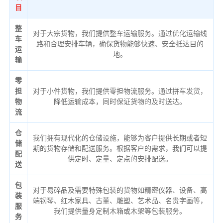
目
整
对于大宗货物，我们提供整车运输服务。通过优化运输线
车
路和合理安排车辆，确保货物能够快速、安全抵达目的
运
地。
输
零
担
对于小件货物，我们提供零担物流服务。通过拼车发货，
物
降低运输成本，同时保证货物的及时送达。
流
仓
我们拥有现代化的仓储设施，能够为客户提供长期或者短
储
期的货物存储和配送服务。根据客户的需求，我们可以提
配
供定时、定量、定点的安排配送。
送
包
对于易碎品及需要特殊包装的货物如精密仪器、设备、高
装
端钢琴、红木家具、古董、雕塑、艺术品、名贵字画等，
服
我们提供量身定制木箱或木架等包装服务。
务