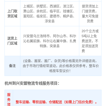
上城区、拱墅区、西湖区、滨江区、
提货须加上
上门取
萧山区、余杭区、临平区、钱塘区、
门提货费，
货区域
富阳区、临安区、建德市、桐庐县、
量大可免提
淳安县
货费
20个立方或
兴安盟乌兰浩特市、阿尔山市、科尔
5吨以上免
送货上
沁右翼前旗、科尔沁右翼中旗、扎赉
费送货，不
门区域
特旗、突泉县
足须加送货
费
(设备、搬家、搬厂、杂货)等价格需另外详细咨询，
备注
由于市场行情经常波动，此价格表仅供参考，整车价
格按车型议价！
杭州到兴安盟物流专线服务项目：
服
务
整车运输、零担运输、仓储配送（如需上门估价免费）。
项