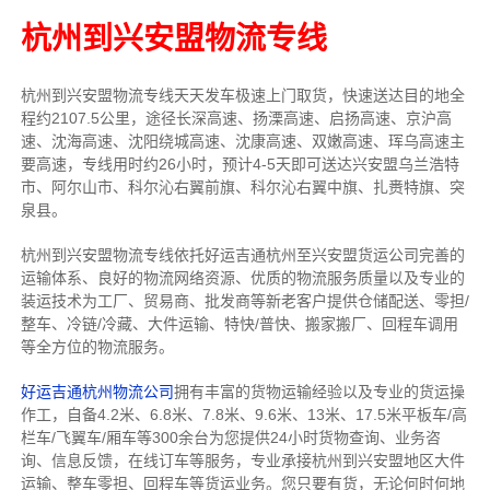
杭州到兴安盟物流专线
杭州到兴安盟物流专线天天发车
极速上门取货，快速送达目的地
全
程约2107.5公里，途径长深高速、扬溧高速、启扬高速、京沪高
速、沈海高速、沈阳绕城高速、沈康高速、双嫩高速、珲乌高速主
要高速
，专线
用时约26小时，预计4-5天即可送达
兴安盟乌兰浩特
市、阿尔山市、科尔沁右翼前旗、科尔沁右翼中旗、扎赉特旗、突
泉县
。
杭州到兴安盟物流专线依托好运吉通杭州至兴安盟货运公司完善的
运输体系、良好的物流网络资源、优质的物流服务质量以及专业的
装运技术为工厂、贸易商、批发商等新老客户提供仓储配送、零担/
整车
、冷链/冷藏、大件运输、特快/普快、搬家搬厂、回程车调用
等全方位的物流服务。
好运吉通杭州物流公司
拥有丰富的货物运输经验以及专业的货运操
作工，自备4.2米、6.8米、7.8米、9.6米、13米、17.5米平板车/高
栏车/飞翼车/厢车等300余台
为您提供24小时货物查询、业务咨
询、信息反馈，在线订车等服务，
专业承接杭州到兴安盟地区大件
运输、整车零担、回程车等货运业务。
您只要有货，无论何时
何地