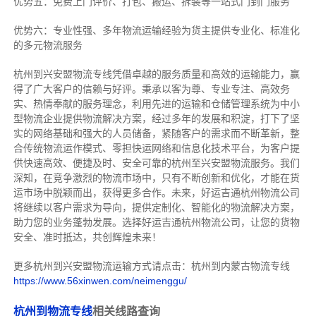
优势五：免费上门评价、打包、搬运、拆装等
一站式门到门服务
优势六：专业性强、多年物流运输经验为货主提供专业化、标准化
的多元物流服务
杭州到兴安盟物流专线
凭借卓越的服务质量和高效的运输能力，赢
得了广大客户的信赖与好评。
秉承以客为尊、专业专注、高效务
实、热情奉献的服务理念，利用先进的运输和仓储管理系统为中小
型物流企业提供物流解决方案，经过多年的发展和积淀，打下了坚
实的网络基础和强大的人员储备，紧随客户的需求而不断革新，整
合传统物流运作模式、零担快运网络和信息化技术平台，为客户提
供快速高效、便捷及时、安全可靠的杭州至兴安盟物流服务。
我们
深知，在竞争激烈的物流市场中，只有不断创新和优化，才能在货
运市场中脱颖而出，获得更多合作。
未来，好运吉通杭州物流公司
将继续以客户需求为导向，提供定制化、智能化的物流解决方案，
助力您的业务蓬勃发展。选择好运吉通杭州物流公司，让您的货物
安全、准时抵达，共创辉煌未来！
更多杭州到兴安盟物流运输方式请点击：杭州到内蒙古物流专线
https://www.56xinwen.com/neimenggu/
杭州到物流专线
相关线路查询