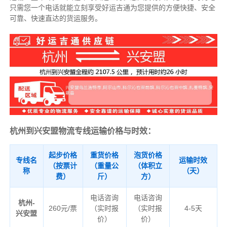
只需您一个电话就能立刻享受好运吉通为您提供的方便快捷、安全
可靠、快速直达的货运服务。
杭州到兴安盟物流专线运输价格与时效：
起步价格
重货价格
泡货价格
专线名
运输时效
（按票计
（重量公
（体积立
称
（天）
费）
斤）
方）
电话咨询
电话咨询
杭州-
260元/票
（实时报
（实时报
4-5天
兴安盟
价）
价）