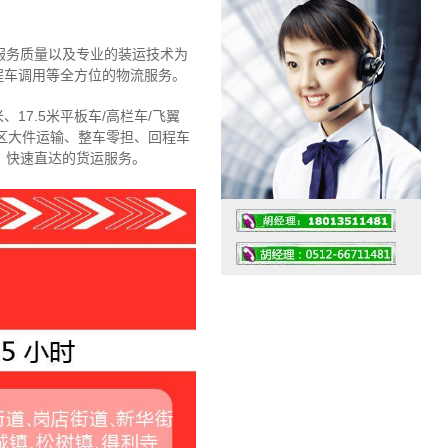
服务质量以及专业的装运技术为
程车调用等全方位的物流服务。
、17.5米平板车/高栏车/飞翼
区大件运输、整车零担、回程车
、快速直达的货运服务。
工作时间：07:30 – – 23:30
值班座机：4008091856