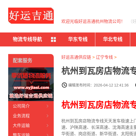
欢迎光临好运吉通杭州物流公司！
（
物流专线导航
华东专线
华北专线
好运吉通供应链
>
辽宁专线
>
配套服务
杭州到瓦房店物流专
编辑发布时间：2026-04-12 12:41:36
杭州到瓦房店物流
公司简介
业务流程
杭州到瓦房店物流专线天天发车
极速上
大件运输
速、沪陕高速、长深高速、沈海高速主
华街道、岗店街道、新华街道、太阳街
整车运输