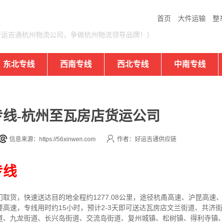
首页
大件运输
整
好运吉通杭州物流公司，争做杭州物流领导品牌！）
东北专线
西南专线
西北专线
中南专线
线-杭州至瓦房店货运公司
信息来源：https://56xinwen.com
作者：好运吉通供应链
专线
门取货，快速送达目的地
全程约1277.08公里，途径杭甬高速、沪昆高
要高速
，专线
用时约15小时，预计2-3天即可送达
瓦房店文兰街道、共济
道、九龙街道、长兴岛街道、交流岛街道、复州城镇、松树镇、得利寺镇