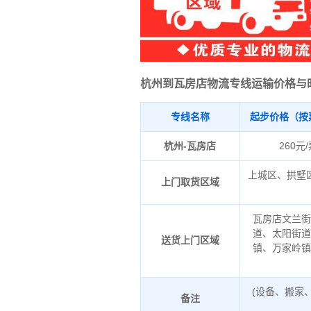
杭州到瓦房店物流专线运输价格与
专线名称
起步价格（按
杭州-瓦房店
260元
上城区、拱墅
上门取货区域
瓦房店文兰
道、太阳街
送货上门区域
镇、万家岭
(设备、搬家
备注