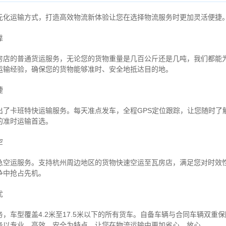
元化运输方式，打造高效物流新体验让您在选择物流服务时更加灵活便捷
靠
房店的普通货运服务，无论您的货物重量是几百公斤还是几吨，我们都能
运输经验，确保您的货物能够准时、安全地抵达目的地。
捷
出了卡班特快运输服务。每天准点发车，全程GPS定位跟踪，让您随时了
的准时运输首选。
空
急空运服务。支持杭州周边地区的货物快速空运至瓦房店，满足您对时效
争中抢占先机。
忧
，车型覆盖4.2米至17.5米以下的所有货车。自备车辆与合同车辆双重
务以专业、高效、安全为特点，让您在物流运输中更加省心、放心。