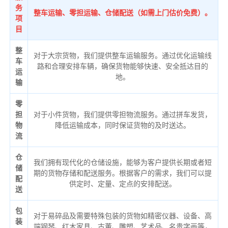
务
整车运输、零担运输、仓储配送（如需上门估价免费）。
项
目
整
对于大宗货物，我们提供整车运输服务。通过优化运输线
车
路和合理安排车辆，确保货物能够快速、安全抵达目的
运
地。
输
零
担
对于小件货物，我们提供零担物流服务。通过拼车发货，
物
降低运输成本，同时保证货物的及时送达。
流
仓
我们拥有现代化的仓储设施，能够为客户提供长期或者短
储
期的货物存储和配送服务。根据客户的需求，我们可以提
配
供定时、定量、定点的安排配送。
送
包
对于易碎品及需要特殊包装的货物如精密仪器、设备、高
装
端钢琴、红木家具、古董、雕塑、艺术品、名贵字画等，