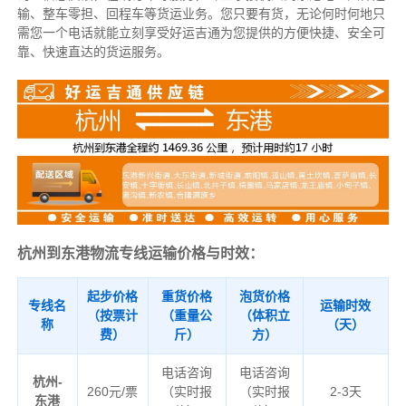
输、整车零担、回程车等货运业务。
您只要有货，无论何时
何地只
需您一个电话就能立刻享受好运吉通为您提供的方便快捷、安全可
靠、快速直达的货运服务。
杭州到东港物流专线运输价格与时效：
起步价格
重货价格
泡货价格
专线名
运输时效
（按票计
（重量公
（体积立
称
（天）
费）
斤）
方）
电话咨询
电话咨询
杭州-
260元/票
（实时报
（实时报
2-3天
东港