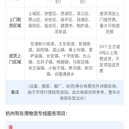
价）
价）
上城区、拱墅区、西湖区、滨江区、
提货须加上
上门取
萧山区、余杭区、临平区、钱塘区、
门提货费，
货区域
富阳区、临安区、建德市、桐庐县、
量大可免提
淳安县
货费
东港新兴街道、大东街道、新城街
20个立方或
道、前阳镇、孤山镇、黄土坎镇、菩
5吨以上免
送货上
萨庙镇、长安镇、十字街镇、长山
费送货，不
门区域
镇、北井子镇、椅圈镇、马家店镇、
足须加送货
龙王庙镇、小甸子镇、黑沟镇、新农
费
镇、合隆满族乡
(设备、搬家、搬厂、杂货)等价格需另外详细咨询，
备注
由于市场行情经常波动，此价格表仅供参考，整车价
格按车型议价！
杭州到东港物流专线服务项目：
服