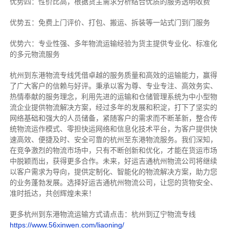
优势四：性价比高，根据货主需求分析结合优质的服务透明收费
优势五：免费上门评价、打包、搬运、拆装等
一站式门到门服务
优势六：专业性强、多年物流运输经验为货主提供专业化、标准化
的多元物流服务
杭州到东港物流专线
凭借卓越的服务质量和高效的运输能力，赢得
了广大客户的信赖与好评。
秉承以客为尊、专业专注、高效务实、
热情奉献的服务理念，利用先进的运输和仓储管理系统为中小型物
流企业提供物流解决方案，经过多年的发展和积淀，打下了坚实的
网络基础和强大的人员储备，紧随客户的需求而不断革新，整合传
统物流运作模式、零担快运网络和信息化技术平台，为客户提供快
速高效、便捷及时、安全可靠的杭州至东港物流服务。
我们深知，
在竞争激烈的物流市场中，只有不断创新和优化，才能在货运市场
中脱颖而出，获得更多合作。
未来，好运吉通杭州物流公司将继续
以客户需求为导向，提供定制化、智能化的物流解决方案，助力您
的业务蓬勃发展。选择好运吉通杭州物流公司，让您的货物安全、
准时抵达，共创辉煌未来！
更多杭州到东港物流运输方式请点击：杭州到辽宁物流专线
https://www.56xinwen.com/liaoning/