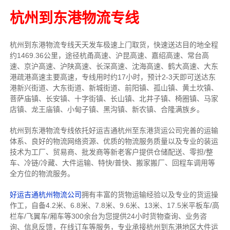
杭州到东港物流专线
杭州到东港物流专线天天发车
极速上门取货，快速送达目的地
全程
约1469.36公里，途径杭甬高速、沪昆高速、嘉绍高速、常台高
速、京沪高速、沪陕高速、长深高速、沈海高速、鹤大高速、大东
港疏港高速主要高速
，专线
用时约17小时，预计2-3天即可送达
东
港新兴街道、大东街道、新城街道、前阳镇、孤山镇、黄土坎镇、
菩萨庙镇、长安镇、十字街镇、长山镇、北井子镇、椅圈镇、马家
店镇、龙王庙镇、小甸子镇、黑沟镇、新农镇、合隆满族乡
。
杭州到东港物流专线依托好运吉通杭州至东港货运公司完善的运输
体系、良好的物流网络资源、优质的物流服务质量以及专业的装运
技术为工厂、贸易商、批发商等新老客户提供仓储配送、零担/
整
车
、冷链/冷藏、大件运输、特快/普快、搬家搬厂、回程车调用等
全方位的物流服务。
好运吉通杭州物流公司
拥有丰富的货物运输经验以及专业的货运操
作工，自备4.2米、6.8米、7.8米、9.6米、13米、17.5米平板车/高
栏车/飞翼车/厢车等300余台
为您提供24小时货物查询、业务咨
询、信息反馈，在线订车等服务，
专业承接杭州到东港地区大件运