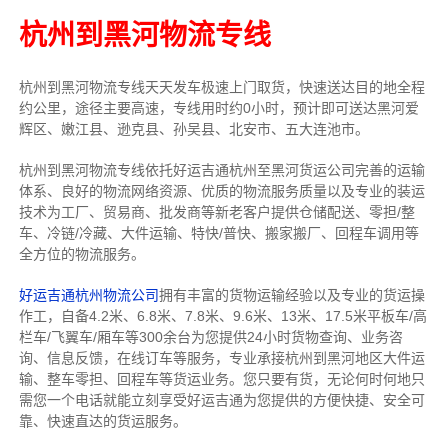
杭州到黑河物流专线
杭州到黑河物流专线天天发车
极速上门取货，快速送达目的地
全程
约公里，途径主要高速
，专线
用时约0小时，预计即可送达
黑河爱
辉区、嫩江县、逊克县、孙吴县、北安市、五大连池市
。
杭州到黑河物流专线依托好运吉通杭州至黑河货运公司完善的运输
体系、良好的物流网络资源、优质的物流服务质量以及专业的装运
技术为工厂、贸易商、批发商等新老客户提供仓储配送、零担/
整
车
、冷链/冷藏、大件运输、特快/普快、搬家搬厂、回程车调用等
全方位的物流服务。
好运吉通杭州物流公司
拥有丰富的货物运输经验以及专业的货运操
作工，自备4.2米、6.8米、7.8米、9.6米、13米、17.5米平板车/高
栏车/飞翼车/厢车等300余台
为您提供24小时货物查询、业务咨
询、信息反馈，在线订车等服务，
专业承接杭州到黑河地区大件运
输、整车零担、回程车等货运业务。
您只要有货，无论何时
何地只
需您一个电话就能立刻享受好运吉通为您提供的方便快捷、安全可
靠、快速直达的货运服务。