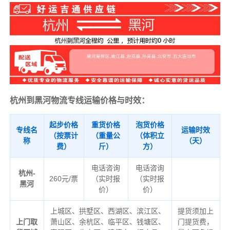
杭州到黑河物流专线运输价格与时效：
起步价格
重货价格
泡货价格
专线名
运输时效
（按票计
（重量公
（体积立
称
（天）
费）
斤）
方）
电话咨询
电话咨询
杭州-
260元/票
（实时报
（实时报
黑河
价）
价）
上城区、拱墅区、西湖区、滨江区、
提货须加上
上门取
萧山区、余杭区、临平区、钱塘区、
门提货费，