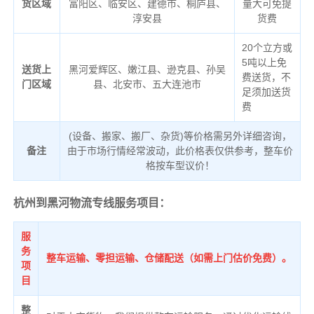
货区域
富阳区、临安区、建德市、桐庐县、
量大可免提
淳安县
货费
20个立方或
5吨以上免
送货上
黑河爱辉区、嫩江县、逊克县、孙吴
费送货，不
门区域
县、北安市、五大连池市
足须加送货
费
(设备、搬家、搬厂、杂货)等价格需另外详细咨询，
备注
由于市场行情经常波动，此价格表仅供参考，整车价
格按车型议价！
杭州到黑河物流专线服务项目：
服
务
整车运输、零担运输、仓储配送（如需上门估价免费）。
项
目
整