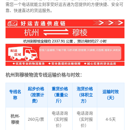
需您一个电话就能立刻享受好运吉通为您提供的方便快捷、安全可
靠、快速直达的货运服务。
杭州到穆棱物流专线运输价格与时效：
起步价格
重货价格
泡货价格
专线名
运输时效
（按票计
（重量公
（体积立
称
（天）
费）
斤）
方）
电话咨询
电话咨询
杭州-
260元/票
（实时报
（实时报
4-5天
穆棱
价）
价）