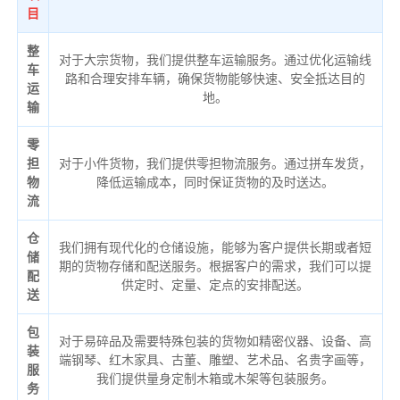
目
整
对于大宗货物，我们提供整车运输服务。通过优化运输线
车
路和合理安排车辆，确保货物能够快速、安全抵达目的
运
地。
输
零
担
对于小件货物，我们提供零担物流服务。通过拼车发货，
物
降低运输成本，同时保证货物的及时送达。
流
仓
我们拥有现代化的仓储设施，能够为客户提供长期或者短
储
期的货物存储和配送服务。根据客户的需求，我们可以提
配
供定时、定量、定点的安排配送。
送
包
对于易碎品及需要特殊包装的货物如精密仪器、设备、高
装
端钢琴、红木家具、古董、雕塑、艺术品、名贵字画等，
服
我们提供量身定制木箱或木架等包装服务。
务