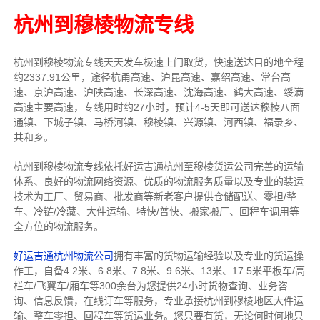
杭州到穆棱物流专线
杭州到穆棱物流专线天天发车
极速上门取货，快速送达目的地
全程
约2337.91公里，途径杭甬高速、沪昆高速、嘉绍高速、常台高
速、京沪高速、沪陕高速、长深高速、沈海高速、鹤大高速、绥满
高速主要高速
，专线
用时约27小时，预计4-5天即可送达
穆棱八面
通镇、下城子镇、马桥河镇、穆棱镇、兴源镇、河西镇、福录乡、
共和乡
。
杭州到穆棱物流专线依托好运吉通杭州至穆棱货运公司完善的运输
体系、良好的物流网络资源、优质的物流服务质量以及专业的装运
技术为工厂、贸易商、批发商等新老客户提供仓储配送、零担/
整
车
、冷链/冷藏、大件运输、特快/普快、搬家搬厂、回程车调用等
全方位的物流服务。
好运吉通杭州物流公司
拥有丰富的货物运输经验以及专业的货运操
作工，自备4.2米、6.8米、7.8米、9.6米、13米、17.5米平板车/高
栏车/飞翼车/厢车等300余台
为您提供24小时货物查询、业务咨
询、信息反馈，在线订车等服务，
专业承接杭州到穆棱地区大件运
输、整车零担、回程车等货运业务。
您只要有货，无论何时
何地只