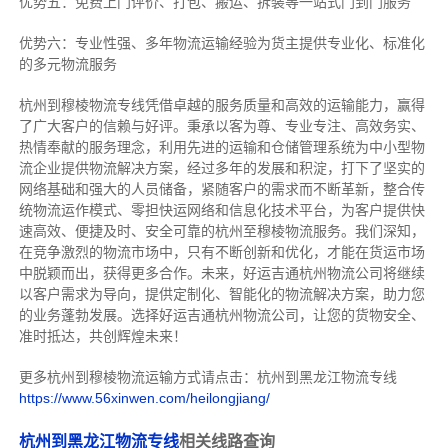
优势五：免费上门评价、打包、搬运、拆装等
一站式门到门服务
优势六：专业性强、多年物流运输经验为货主提供专业化、标准化
的多元物流服务
杭州到穆棱物流专线
凭借卓越的服务质量和高效的运输能力，赢得
了广大客户的信赖与好评。
秉承以客为尊、专业专注、高效务实、
热情奉献的服务理念，利用先进的运输和仓储管理系统为中小型物
流企业提供物流解决方案，经过多年的发展和积淀，打下了坚实的
网络基础和强大的人员储备，紧随客户的需求而不断革新，整合传
统物流运作模式、零担快运网络和信息化技术平台，为客户提供快
速高效、便捷及时、安全可靠的杭州至穆棱物流服务。
我们深知，
在竞争激烈的物流市场中，只有不断创新和优化，才能在货运市场
中脱颖而出，获得更多合作。
未来，好运吉通杭州物流公司将继续
以客户需求为导向，提供定制化、智能化的物流解决方案，助力您
的业务蓬勃发展。选择好运吉通杭州物流公司，让您的货物安全、
准时抵达，共创辉煌未来！
更多杭州到穆棱物流运输方式请点击：杭州到黑龙江物流专线
https://www.56xinwen.com/heilongjiang/
杭州到黑龙江物流专线
相关线路查询