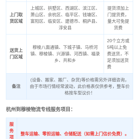
上城区、拱墅区、西湖区、滨江区、
提货须加上
上门取
萧山区、余杭区、临平区、钱塘区、
门提货费，
货区域
富阳区、临安区、建德市、桐庐县、
量大可免提
淳安县
货费
20个立方或
穆棱八面通镇、下城子镇、马桥河
5吨以上免
送货上
镇、穆棱镇、兴源镇、河西镇、福录
费送货，不
门区域
乡、共和乡
足须加送货
费
(设备、搬家、搬厂、杂货)等价格需另外详细咨询，
备注
由于市场行情经常波动，此价格表仅供参考，整车价
格按车型议价！
杭州到穆棱物流专线服务项目：
服
务
整车运输、零担运输、仓储配送（如需上门估价免费）。
项