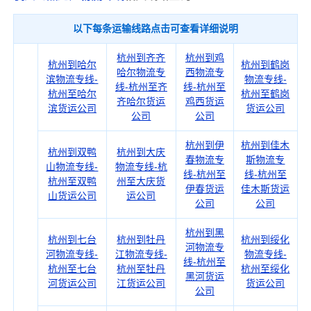
以下每条运输线路点击可查看详细说明
杭州到齐齐
杭州到鸡
杭州到哈尔
杭州到鹤岗
哈尔物流专
西物流专
滨物流专线-
物流专线-
线-杭州至齐
线-杭州至
杭州至哈尔
杭州至鹤岗
齐哈尔货运
鸡西货运
滨货运公司
货运公司
公司
公司
杭州到伊
杭州到佳木
杭州到双鸭
杭州到大庆
春物流专
斯物流专
山物流专线-
物流专线-杭
线-杭州至
线-杭州至
杭州至双鸭
州至大庆货
伊春货运
佳木斯货运
山货运公司
运公司
公司
公司
杭州到黑
杭州到七台
杭州到牡丹
杭州到绥化
河物流专
河物流专线-
江物流专线-
物流专线-
线-杭州至
杭州至七台
杭州至牡丹
杭州至绥化
黑河货运
河货运公司
江货运公司
货运公司
公司