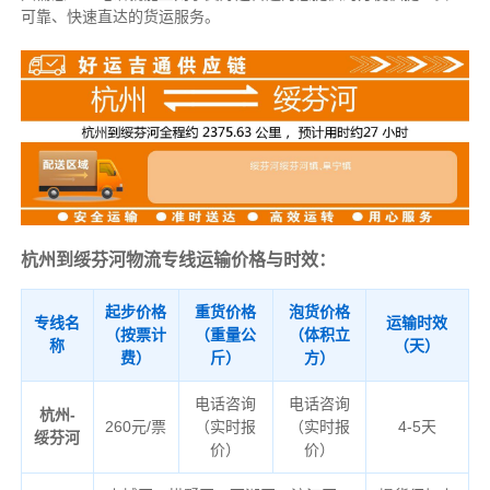
可靠、快速直达的货运服务。
杭州到绥芬河物流专线运输价格与时效：
起步价格
重货价格
泡货价格
专线名
运输时效
（按票计
（重量公
（体积立
称
（天）
费）
斤）
方）
电话咨询
电话咨询
杭州-
260元/票
（实时报
（实时报
4-5天
绥芬河
价）
价）