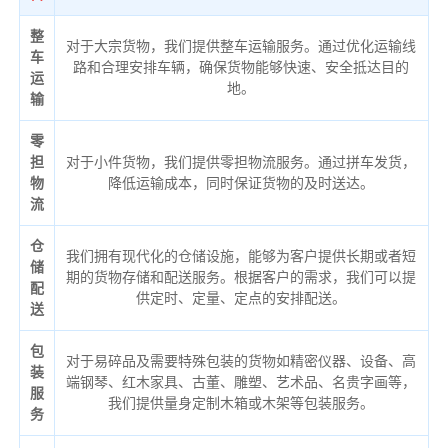
整
对于大宗货物，我们提供整车运输服务。通过优化运输线
车
路和合理安排车辆，确保货物能够快速、安全抵达目的
运
地。
输
零
担
对于小件货物，我们提供零担物流服务。通过拼车发货，
物
降低运输成本，同时保证货物的及时送达。
流
仓
我们拥有现代化的仓储设施，能够为客户提供长期或者短
储
期的货物存储和配送服务。根据客户的需求，我们可以提
配
供定时、定量、定点的安排配送。
送
包
对于易碎品及需要特殊包装的货物如精密仪器、设备、高
装
端钢琴、红木家具、古董、雕塑、艺术品、名贵字画等，
服
我们提供量身定制木箱或木架等包装服务。
务