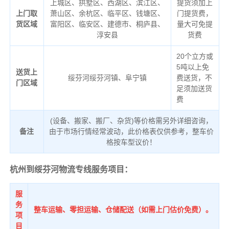
上城区、拱墅区、西湖区、滨江区、
提货须加上
上门取
萧山区、余杭区、临平区、钱塘区、
门提货费，
货区域
富阳区、临安区、建德市、桐庐县、
量大可免提
淳安县
货费
20个立方或
5吨以上免
送货上
绥芬河绥芬河镇、阜宁镇
费送货，不
门区域
足须加送货
费
(设备、搬家、搬厂、杂货)等价格需另外详细咨询，
备注
由于市场行情经常波动，此价格表仅供参考，整车价
格按车型议价！
杭州到绥芬河物流专线服务项目：
服
务
整车运输、零担运输、仓储配送（如需上门估价免费）。
项
目