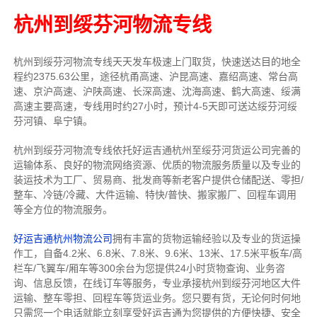
杭州到绥芬河物流专线
杭州到绥芬河物流专线天天发车
极速上门取货，快速送达目的地
全
程约2375.63公里，途径杭甬高速、沪昆高速、嘉绍高速、常台高
速、京沪高速、沪陕高速、长深高速、沈海高速、鹤大高速、绥满
高速主要高速
，专线
用时约27小时，预计4-5天即可送达
绥芬河绥
芬河镇、阜宁镇
。
杭州到绥芬河物流专线依托好运吉通杭州至绥芬河货运公司完善的
运输体系、良好的物流网络资源、优质的物流服务质量以及专业的
装运技术为工厂、贸易商、批发商等新老客户提供仓储配送、零担/
整车
、冷链/冷藏、大件运输、特快/普快、搬家搬厂、回程车调用
等全方位的物流服务。
好运吉通杭州物流公司
拥有丰富的货物运输经验以及专业的货运操
作工，自备4.2米、6.8米、7.8米、9.6米、13米、17.5米平板车/高
栏车/飞翼车/厢车等300余台
为您提供24小时货物查询、业务咨
询、信息反馈，在线订车等服务，
专业承接杭州到绥芬河地区大件
运输、整车零担、回程车等货运业务。
您只要有货，无论何时
何地
只需您一个电话就能立刻享受好运吉通为您提供的方便快捷、安全