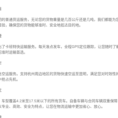
靠
明的普通货运服务，无论您的货物重量是几百公斤还是几吨，我们都能为
经验，确保您的货物能够准时、安全地抵达目的地。
捷
出了卡班特快运输服务。每天准点发车，全程GPS定位跟踪，让您随时了
的准时运输首选。
空
急空运服务。支持杭州周边地区的货物快速空运至昆明，满足您对时效性
中抢占先机。
忧
车型覆盖4.2米至17.5米以下的所有货车。自备车辆与合同车辆双重保
以专业、高效、安全为特点，让您在物流运输中更加省心、放心。
捷