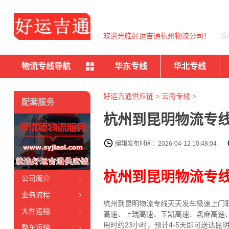
欢迎光临好运吉通杭州物流公司！
（
物流专线导航
华东专线
华北专线
好运吉通供应链
>
云南专线
>
配套服务
杭州到昆明物流专线
编辑发布时间：2026-04-12 10:48:04
杭州到昆明物流专
公司简介
业务流程
杭州到昆明物流专线天天发车
极速上门
大件运输
高速、上瑞高速、玉凯高速、凯麻高速
用时约23小时，预计4-5天即可送达
昆
整车运输