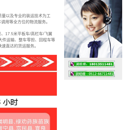
质量以及专业的装运技术为工
车调用等全方位的物流服务。
、17.5米平板车/高栏车/飞翼
大件运输、整车零担、回程车等
快速直达的货运服务。
工作时间：07:30 – – 23:30
值班座机：4008091856