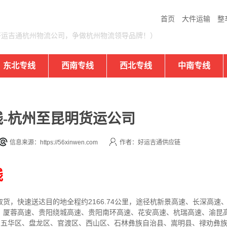
首页
大件运输
整
好运吉通杭州物流公司，争做杭州物流领导品牌！）
东北专线
西南专线
西北专线
中南专线
-杭州至昆明货运公司
信息来源：https://56xinwen.com
作者：好运吉通供应链
线
取货，快速送达目的地
全程约2166.74公里，途径杭新景高速、长深高
、厦蓉高速、贵阳绕城高速、贵阳南环高速、花安高速、杭瑞高速、渝昆
明五华区、盘龙区、官渡区、西山区、石林彝族自治县、嵩明县、禄劝彝