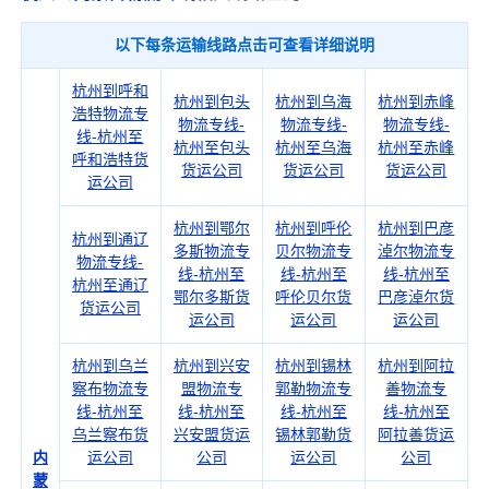
以下每条运输线路点击可查看详细说明
杭州到呼和
杭州到包头
杭州到乌海
杭州到赤峰
浩特物流专
物流专线-
物流专线-
物流专线-
线-杭州至
杭州至包头
杭州至乌海
杭州至赤峰
呼和浩特货
货运公司
货运公司
货运公司
运公司
杭州到鄂尔
杭州到呼伦
杭州到巴彦
杭州到通辽
多斯物流专
贝尔物流专
淖尔物流专
物流专线-
线-杭州至
线-杭州至
线-杭州至
杭州至通辽
鄂尔多斯货
呼伦贝尔货
巴彦淖尔货
货运公司
运公司
运公司
运公司
杭州到乌兰
杭州到兴安
杭州到锡林
杭州到阿拉
察布物流专
盟物流专
郭勒物流专
善物流专
线-杭州至
线-杭州至
线-杭州至
线-杭州至
乌兰察布货
兴安盟货运
锡林郭勒货
阿拉善货运
内
运公司
公司
运公司
公司
蒙