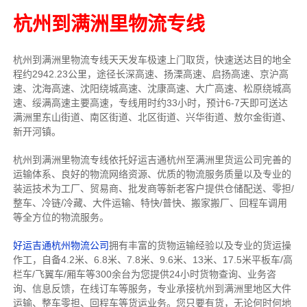
杭州到满洲里物流专线
杭州到满洲里物流专线天天发车
极速上门取货，快速送达目的地
全
程约2942.23公里，途径长深高速、扬溧高速、启扬高速、京沪高
速、沈海高速、沈阳绕城高速、沈康高速、大广高速、松原绕城高
速、绥满高速主要高速
，专线
用时约33小时，预计6-7天即可送达
满洲里东山街道、南区街道、北区街道、兴华街道、敖尔金街道、
新开河镇
。
杭州到满洲里物流专线依托好运吉通杭州至满洲里货运公司完善的
运输体系、良好的物流网络资源、优质的物流服务质量以及专业的
装运技术为工厂、贸易商、批发商等新老客户提供仓储配送、零担/
整车
、冷链/冷藏、大件运输、特快/普快、搬家搬厂、回程车调用
等全方位的物流服务。
好运吉通杭州物流公司
拥有丰富的货物运输经验以及专业的货运操
作工，自备4.2米、6.8米、7.8米、9.6米、13米、17.5米平板车/高
栏车/飞翼车/厢车等300余台
为您提供24小时货物查询、业务咨
询、信息反馈，在线订车等服务，
专业承接杭州到满洲里地区大件
运输、整车零担、回程车等货运业务。
您只要有货，无论何时
何地