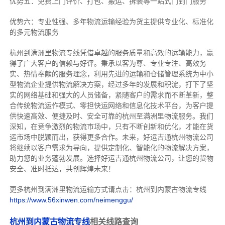
优势五：免费上门评价、打包、搬运、拆装等
一站式门到门服务
优势六：专业性强、多年物流运输经验为货主提供专业化、标准化
的多元物流服务
杭州到满洲里物流专线
凭借卓越的服务质量和高效的运输能力，赢
得了广大客户的信赖与好评。
秉承以客为尊、专业专注、高效务
实、热情奉献的服务理念，利用先进的运输和仓储管理系统为中小
型物流企业提供物流解决方案，经过多年的发展和积淀，打下了坚
实的网络基础和强大的人员储备，紧随客户的需求而不断革新，整
合传统物流运作模式、零担快运网络和信息化技术平台，为客户提
供快速高效、便捷及时、安全可靠的杭州至满洲里物流服务。
我们
深知，在竞争激烈的物流市场中，只有不断创新和优化，才能在货
运市场中脱颖而出，获得更多合作。
未来，好运吉通杭州物流公司
将继续以客户需求为导向，提供定制化、智能化的物流解决方案，
助力您的业务蓬勃发展。选择好运吉通杭州物流公司，让您的货物
安全、准时抵达，共创辉煌未来！
更多杭州到满洲里物流运输方式请点击：杭州到内蒙古物流专线
https://www.56xinwen.com/neimenggu/
杭州到内蒙古物流专线
相关线路查询