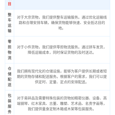
目
整
对于大宗货物，我们提供整车运输服务。通过优化运输线
车
路和合理安排车辆，确保货物能够快速、安全抵达目的
运
地。
输
零
担
对于小件货物，我们提供零担物流服务。通过拼车发货，
物
降低运输成本，同时保证货物的及时送达。
流
仓
我们拥有现代化的仓储设施，能够为客户提供长期或者短
储
期的货物存储和配送服务。根据客户的需求，我们可以提
配
供定时、定量、定点的安排配送。
送
包
对于易碎品及需要特殊包装的货物如精密仪器、设备、高
装
端钢琴、红木家具、古董、雕塑、艺术品、名贵字画等，
服
我们提供量身定制木箱或木架等包装服务。
务