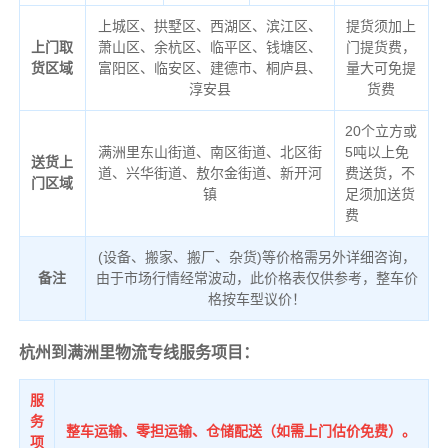
上城区、拱墅区、西湖区、滨江区、
提货须加上
上门取
萧山区、余杭区、临平区、钱塘区、
门提货费，
货区域
富阳区、临安区、建德市、桐庐县、
量大可免提
淳安县
货费
20个立方或
满洲里东山街道、南区街道、北区街
5吨以上免
送货上
道、兴华街道、敖尔金街道、新开河
费送货，不
门区域
镇
足须加送货
费
(设备、搬家、搬厂、杂货)等价格需另外详细咨询，
备注
由于市场行情经常波动，此价格表仅供参考，整车价
格按车型议价！
杭州到满洲里物流专线服务项目：
服
务
整车运输、零担运输、仓储配送（如需上门估价免费）。
项