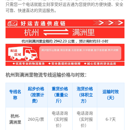
只需您一个电话就能立刻享受好运吉通为您提供的方便快捷、安全
可靠、快速直达的货运服务。
杭州到满洲里物流专线运输价格与时效：
起步价格
重货价格
泡货价格
专线名
运输时效
（按票计
（重量公
（体积立
称
（天）
费）
斤）
方）
电话咨询
电话咨询
杭州-
260元/票
（实时报
（实时报
6-7天
满洲里
价）
价）