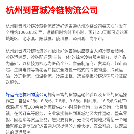
杭州到晋城冷链物流公司
杭州到晋城冷链冷藏物流首选好运吉通杭州冷链公司每天准时发车
全程约1066.88公里，运输用时约时间小时，预计2-3天即可送达晋
城城区、沁水县、阳城县、陵川县、泽州县、高平市。
杭州到晋城冷链物流公司依托好运吉通供应链强大的冷链仓储网、
冷链运输网、冷链配送网“三位一体”的综合冷链服务能力，以产品
为基础，以科技为核心为医药企业、食品制造商、贸易商、超市商
超、生鲜电商等新老客户提供全方位一站式的冷链物流、冷藏运
输、冷冻物流、恒温物流、冷库出租、跨省零担冷链运输与冷藏配
送服务。
好运吉通杭州物流公司
拥有丰富的货物运输经验以及专业的货运操
作工，自备4.2米、6.8米、7.8米、9.6米、时间米、16.5米冷藏车/
保温/厢车等100余台
为您提供24小时货物查询、业务咨询、信息反
馈，在线订车等服务，
专业承接杭州到晋城地区大件运输、整车零
担、回程车等货运业务。
您只要有货，无论何时
何地只需您一个电
话就能立刻享受好运吉通为您提供的方便快捷、安全可靠、快速直
达的货运服务。