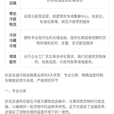
的货物温度轻松看得见
运输
零担
自营与联营运营，搭建零担专线集散中心，信息化，
冷链
标准化管理，规范冷链零担服务
物流
冷库
拥有专业现代化的仓储设施，提供长期或者短期的货
冷藏
物存储和定时、定量、定点配送服务
仓储
增值
对于企业工厂货主等多样化需求，我们还提供货物保
服务
险、包装加固、代收货款等增值服务。
好运吉通冷链运输事业部的4大优势：
专业分类、
精确
温度控制、
车辆提前预冷系统、
严格把控环节
一、专业分类
好运吉通供应链在冷链冷藏物流运输中，注重同类货物的归类运
输，以确保同一批货物中的品种多样性。这不仅提高了运输效率，
还保证了货物在相同温度环境下的一致性。