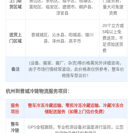
上门取
萧山区、余杭区、临平区、钱塘区、
门提货费，
货区域
富阳区、临安区、建德市、桐庐县、
量大可免提
淳安县
货费
20个立方或
5吨以上免
送货上
晋城城区、沁水县、阳城县、陵川
费送货，不
门区域
县、泽州县、高平市
足须加送货
费
(设备、搬家、搬厂、杂货)等价格需另外详细咨询，
备注
由于市场行情经常波动，此价格表仅供参考，整车价
格按车型议价！
杭州到晋城冷链物流服务项目：
服务
整车冷冻冷藏运输、零担冷冻冷藏运输、冷藏冷冻仓
项目
储配送服务（如需上门估价免费）
整车
GPS全程跟踪，专业检测设备对温度进行监控，让您
冷链