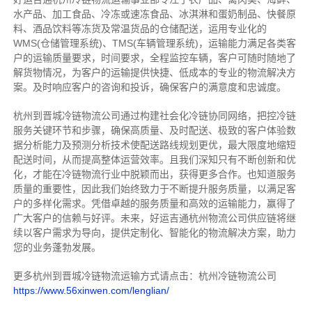
水产品、加工食品、冷冻或速冻食品、冰淇淋和蛋奶制品、快餐原
料、酒品饮料等冻货及常温货品的仓储配送，运用专业化的
WMS(仓储管理系统)、TMS(车辆管理系统)，运输能力满足各类客
户的运输质量要求，时间要求，全程监控车辆，客户可随时随地了
解货物情况，为客户的运输提供快捷、低成本的专业的物流解决方
案。及时响应客户的咨询和投诉，确保客户的满意度和忠诚度。
杭州到晋城冷链物流公司通过构建社会化冷链协同网络，把控
冷链
服务关键环节和步骤，确保高质量、及时配送、极致的客户体验数
据分析能力及预测分析技术使配送路线规划更优，最大限度地缩短
配送时间，从而提高整体运营效率。且
我们
深
知
只有不断创新和优
化，才能在冷链物流行业中脱颖而出，获得更多合作。也知道
服务
质量的重要性，因此我们始终致力于不断提升服务质量，以满足客
户的多样化需求。
凭借卓越的服务质量和高效的运输能力，赢得了
广大客户的信赖与好评。
未来，好运吉通杭州物流公司供应链将继
续以客户需求为导向，提供定制化、智能化的物流解决方案，助力
您的业务蓬勃发展。
更多杭州到晋城冷链物流运输方式请点击：杭州冷链物流公司
https://www.56xinwen.com/lenglian/