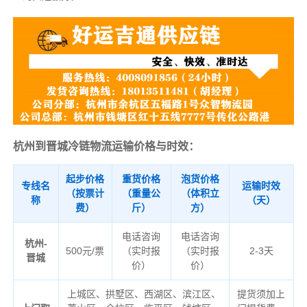
杭州到晋城冷链物流运输价格与时效：
起步价格
重货价格
泡货价格
专线名
运输时效
（按票计
（重量公
（体积立
称
（天）
费）
斤）
方）
电话咨询
电话咨询
杭州-
500元/票
（实时报
（实时报
2-3天
晋城
价）
价）
上城区、拱墅区、西湖区、滨江区、
提货须加上