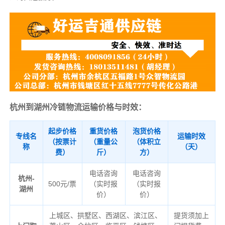
杭州到湖州冷链物流运输价格与时效：
起步价格
重货价格
泡货价格
专线名
运输时效
（按票计
（重量公
（体积立
称
（天）
费）
斤）
方）
电话咨询
电话咨询
杭州-
500元/票
（实时报
（实时报
湖州
价）
价）
上城区、拱墅区、西湖区、滨江区、
提货须加上