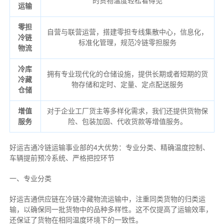
的货物温度轻松看得见
运输
零担
自营与联营运营，搭建零担专线集散中心，信息化，
冷链
标准化管理，规范冷链零担服务
物流
冷库
拥有专业现代化的仓储设施，提供长期或者短期的货
冷藏
物存储和定时、定量、定点配送服务
仓储
增值
对于企业工厂货主等多样化需求，我们还提供货物保
服务
险、包装加固、代收货款等增值服务。
好运吉通冷链运输事业部的4大优势：
专业分类、
精确
温度控制、
车辆提前预冷系统、
严格把控环节
一、专业分类
好运吉通供应链在冷链冷藏物流运输中，注重同类货物的归类运
输，以确保同一批货物中的品种多样性。这不仅提高了运输效率，
还保证了货物在相同温度环境下的一致性。