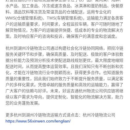
水产品、加工食品、冷冻或速冻食品、冰淇淋和蛋奶制品、快餐原
料、酒品饮料等冻货及常温货品的仓储配送，运用专业化的
WMS(仓储管理系统)、TMS(车辆管理系统)，运输能力满足各类客
户的运输质量要求，时间要求，全程监控车辆，客户可随时随地了
解货物情况，为客户的运输提供快捷、低成本的专业的物流解决方
案。及时响应客户的咨询和投诉，确保客户的满意度和忠诚度。
杭州到湖州冷链物流公司通过构建社会化冷链协同网络，把控
冷链
服务关键环节和步骤，确保高质量、及时配送、极致的客户体验数
据分析能力及预测分析技术使配送路线规划更优，最大限度地缩短
配送时间，从而提高整体运营效率。且
我们
深
知
只有不断创新和优
化，才能在冷链物流行业中脱颖而出，获得更多合作。也知道
服务
质量的重要性，因此我们始终致力于不断提升服务质量，以满足客
户的多样化需求。
凭借卓越的服务质量和高效的运输能力，赢得了
广大客户的信赖与好评。
未来，好运吉通杭州物流公司供应链将继
续以客户需求为导向，提供定制化、智能化的物流解决方案，助力
您的业务蓬勃发展。
更多杭州到湖州冷链物流运输方式请点击：杭州冷链物流公司
https://www.56xinwen.com/lenglian/