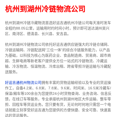
杭州到湖州冷链物流公司
杭州到湖州冷链冷藏物流首选好运吉通杭州冷链公司每天准时发车
全程约88.05公里，运输用时约时间小时，预计即可送达湖州吴兴
区、南浔区、德清县、长兴县、安吉县。
杭州到湖州冷链物流公司依托好运吉通供应链强大的冷链仓储网、
冷链运输网、冷链配送网“三位一体”的综合冷链服务能力，以产品
为基础，以科技为核心为医药企业、食品制造商、贸易商、超市商
超、生鲜电商等新老客户提供全方位一站式的冷链物流、冷藏运
输、冷冻物流、恒温物流、冷库出租、跨省零担冷链运输与冷藏配
送服务。
好运吉通杭州物流公司
拥有丰富的货物运输经验以及专业的货运操
作工，自备4.2米、6.8米、7.8米、9.6米、时间米、16.5米冷藏车/
保温/厢车等100余台
为您提供24小时货物查询、业务咨询、信息反
馈，在线订车等服务，
专业承接杭州到湖州地区大件运输、整车零
担、回程车等货运业务。
您只要有货，无论何时
何地只需您一个电
话就能立刻享受好运吉通为您提供的方便快捷、安全可靠、快速直
达的货运服务。