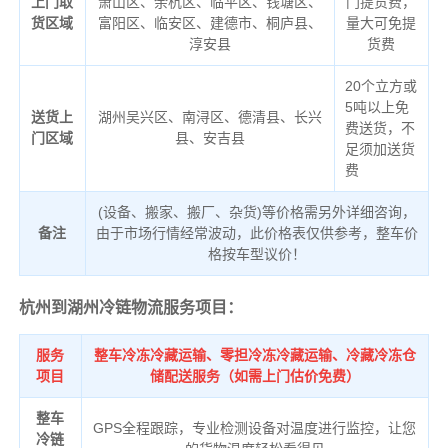
上门取
萧山区、余杭区、临平区、钱塘区、
门提货费，
货区域
富阳区、临安区、建德市、桐庐县、
量大可免提
淳安县
货费
20个立方或
5吨以上免
送货上
湖州吴兴区、南浔区、德清县、长兴
费送货，不
门区域
县、安吉县
足须加送货
费
(设备、搬家、搬厂、杂货)等价格需另外详细咨询，
备注
由于市场行情经常波动，此价格表仅供参考，整车价
格按车型议价！
杭州到湖州冷链物流服务项目：
服务
整车冷冻冷藏运输、零担冷冻冷藏运输、冷藏冷冻仓
项目
储配送服务（如需上门估价免费）
整车
GPS全程跟踪，专业检测设备对温度进行监控，让您
冷链