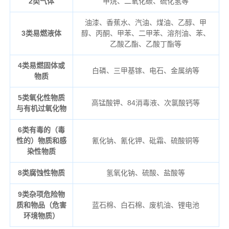
2类气体
甲烷、二氧化碳、硫化氢等
油漆、香蕉水、汽油、煤油、乙醇、甲
3类易燃液体
醇、丙酮、甲苯、二甲苯、溶剂油、苯、
乙酸乙酯、乙酸丁酯等
4类易燃固体或
白磷、三甲基镓、电石、金属纳等
物质
5类氧化性物质
高锰酸钾、84消毒液、次氯酸钙等
与有机过氧化物
6类有毒的（毒
性的）物质和感
氰化钠、氰化钾、砒霜、硫酸铜等
染性物质
8类腐蚀性物质
氢氧化钠、硫酸、盐酸等
9类杂项危险物
质和物品（危害
蓝石棉、白石棉、废机油、锂电池
环境物质）