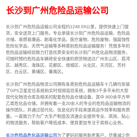
长沙到广州危险品运输公司
长沙到广州危险品运输公司全程约1248.59公里，提供快速上门提
货，安全送货上门服务。
专业承接长沙到广州危险品运输、危险品
仓储、易燃易爆品、剧毒化学品、医疗废物、危险废物、强腐蚀性
危险化学品、天然气运输等多种类别危险品运输服务！
凭借多年的
危险品运输经验致力打造优质安全的长沙到广州危化品物流服务，
可随时预约危险品车辆将安全快速的把货物送达广州东山区、荔湾
区、越秀区、海珠区、花都区、增城区、从化区、天河区、芳村
区、白云区、黄埔区、番禺区。
长沙到广州危险品物流公司拥有各类别危险品运输车十
几
辆均安装
了GPS卫星定位系统和实时视频监控系统，拥有3千多平米的大型
现代化物流仓库及相关的配套危险品仓储设备、其中 800余平方甲
乙类危化品仓储，并拥有着一支20余人的专业的危险品运输物流的
操作团队，并通过
现代化、信息化的手段来提高运作效率和服务质
量
。一直致力于为广大生产制造及流通企业提供专业、高效、贴心
的物流服务，帮助客户降低成本、使其更加专注于其核心业务。
长沙危险品危化品运输公司
为了更好的服务新老客户，尽量减少危