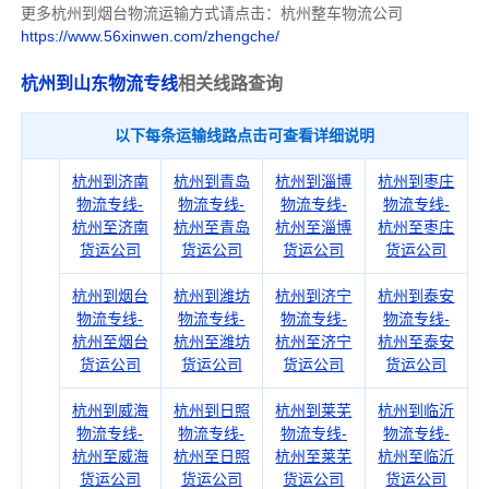
更多杭州到烟台物流运输方式请点击：杭州整车物流公司
https://www.56xinwen.com/zhengche/
杭州到山东物流专线
相关线路查询
以下每条运输线路点击可查看详细说明
杭州到济南
杭州到青岛
杭州到淄博
杭州到枣庄
物流专线-
物流专线-
物流专线-
物流专线-
杭州至济南
杭州至青岛
杭州至淄博
杭州至枣庄
货运公司
货运公司
货运公司
货运公司
杭州到烟台
杭州到潍坊
杭州到济宁
杭州到泰安
物流专线-
物流专线-
物流专线-
物流专线-
杭州至烟台
杭州至潍坊
杭州至济宁
杭州至泰安
货运公司
货运公司
货运公司
货运公司
杭州到威海
杭州到日照
杭州到莱芜
杭州到临沂
物流专线-
物流专线-
物流专线-
物流专线-
杭州至威海
杭州至日照
杭州至莱芜
杭州至临沂
货运公司
货运公司
货运公司
货运公司