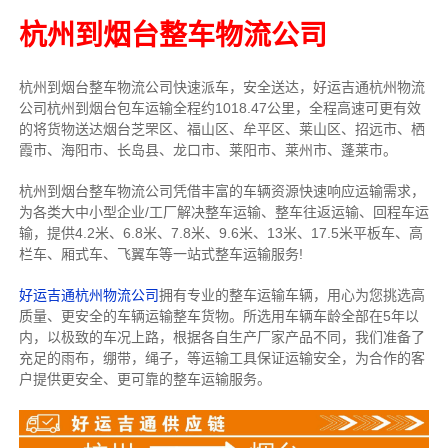
杭州到烟台整车物流公司
杭州到烟台整车物流公司快速派车，安全送达，
好运吉通
杭州
物流
公司
杭州
到烟台包车运输全程约
1018.47
公里，全程高速可更有效
的将货物送达
烟台芝罘区、福山区、牟平区、莱山区、招远市、栖
霞市、海阳市、长岛县、龙口市、莱阳市、莱州市、蓬莱市
。
杭州到烟台整车物流公司凭借丰富的车辆资源快速响应运输需求，
为各类大中小型企业/工厂解决整车运输、整车往返运输、回程车运
输，
提供
4.2米、6.8米、7.8米、9.6米、13米、17.5米
平板车、高
栏车、厢式车、飞翼车
等一站式整车运输服务!
好运吉通杭州物流公司
拥有专业的整车运输车辆，用心为您挑选高
质量、更安全的车辆运输整车货物。所选用车辆车龄全部在5年以
内，以极致的车况上路，根据各自生产厂家产品不同，我们准备了
充足的雨布，绷带，绳子，等运输工具保证运输安全，为合作的客
户提供更安全、更可靠的整车运输服务。