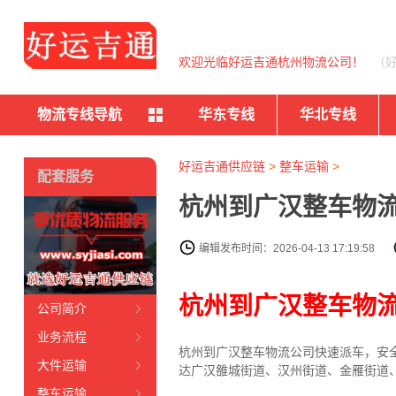
欢迎光临好运吉通杭州物流公司！
（
物流专线导航
华东专线
华北专线
好运吉通供应链
>
整车运输
>
配套服务
杭州到广汉整车物流
编辑发布时间：2026-04-13 17:19:58
杭州到广汉整车物
公司简介
业务流程
杭州到广汉整车物流公司快速派车，安
大件运输
达
广汉雒城街道、汉州街道、金雁街道
整车运输