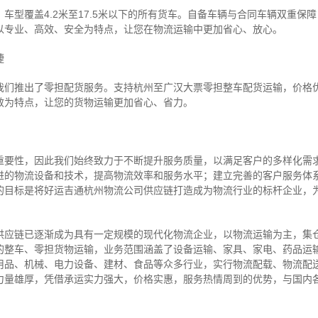
车型覆盖4.2米至17.5米以下的所有货车。自备车辆与合同车辆双重保
以专业、高效、安全为特点，让您在物流运输中更加省心、放心。
捷
我们推出了零担配货服务。支持杭州至广汉大票零担整车配货运输，价格
效为特点，让您的货物运输更加省心、省力。
重要性，因此我们始终致力于不断提升服务质量，以满足客户的多样化需
进的物流设备和技术，提高物流效率和服务水平；建立完善的客户服务体
的目标是将好运吉通杭州物流公司供应链打造成为物流行业的标杆企业，
供应链已逐渐成为具有一定规模的现代化物流企业，以物流运输为主，集
的整车、零担货物运输，业务范围涵盖了设备运输、家具、家电、药品运
用品、机械、电力设备、建材、食品等众多行业，实行物流配载、物流配
力量雄厚，凭借承运实力强大，价格实惠，服务热情周到的优势，与国内