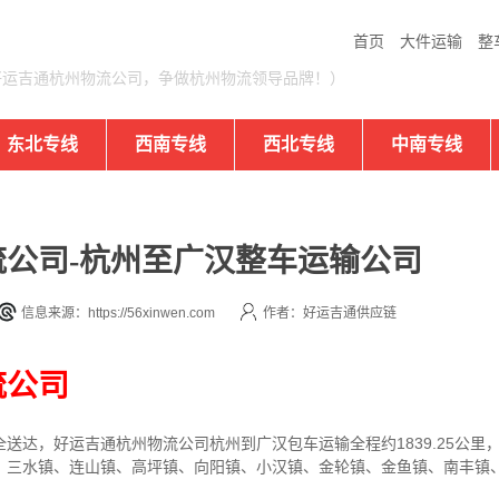
首页
大件运输
整
好运吉通杭州物流公司，争做杭州物流领导品牌！）
东北专线
西南专线
西北专线
中南专线
公司-杭州至广汉整车运输公司
信息来源：https://56xinwen.com
作者：好运吉通供应链
流公司
全送达，
好运吉通
杭州
物流公司
杭州
到广汉包车运输全程约
1839.25
公里
、三水镇、连山镇、高坪镇、向阳镇、小汉镇、金轮镇、金鱼镇、南丰镇